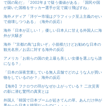
で国の恥だ」「2002年まで疑う価値がある」「国民や国
が築いた国格をサッカー選手が足で蹴り飛ばすね」
海外メディア「洋ゲー市場はグラフィック至上主義のせい
で崩壊しつつある」（海外の反応）
海外「日本が正しい！」優しい日本人に甘える外国人に海
外が大騒ぎ
海外「”京都の鳥”は良いぞ」小規模だけどお勧めな日本の
観光名所／お店に対する海外の反応
アメリカ「お前らの国の史上最も美しい女優を選ぶなら誰
になる？」
「日本の深夜営業している無人店舗でどのような人が買い
物をしているのか？」海外の反応
【海外】フクロウの羽がなぜか上がっている？ 二次災害
の影に潜む驚愕の真実とは
外国人「韓国で日本ブームが起きてんの草。あんだけ仲が
悪かった日本と韓国だったのに・・・」