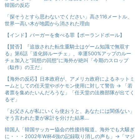
韓国の反応
「探そうとすら思わないでください」高さ116メートル、
世界一高い木が地図から消された理由
【インド】バーガーを食べる罪【ポーランドボール】
【賛否】『追放された転生重騎士はゲーム知識で無双す
る』第6話「道化師ルーチェ」、幸運500%アップのルー
チェ加入と“回想の回想”に海外が絶叫「今期のスロップ
（駄作）の王だ」
【海外の反応】日本政府が、アメリカ政府によるネットミ
ームとしての任天堂やポケモン使用に対して警告 → 「若
者票を集めたいんだろうな」「任天堂の法務部隊が出てく
るぞ」
「お父さんが私にいくら使おうと、あなたには関係ない」
そう言われた妻が家計を分けた結果…
韓国人「韓国サッカー協会の性接待報道、海外でも大騒ぎ
に・・・2002年W杯4強の記録取り消しの声も」→「マジ