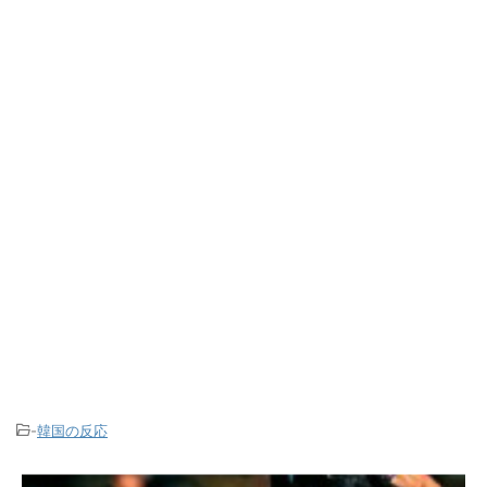
-
韓国の反応