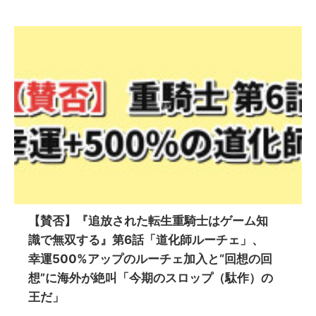
【賛否】『追放された転生重騎士はゲーム知
識で無双する』第6話「道化師ルーチェ」、
幸運500%アップのルーチェ加入と“回想の回
想”に海外が絶叫「今期のスロップ（駄作）の
王だ」