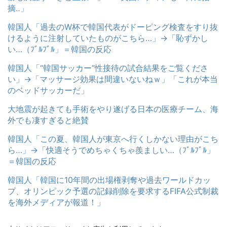
摘‥」
韓国人「過去のW杯で韓国代表がドーピング検査をすり抜
けるように注射していたものがこちら…」→「恥ずかし
い…（ﾌﾞﾙﾌﾞﾙ」＝韓国の反応
韓国人「“韓国サッカー”性接待の試合結果をご覧くださ
い」→「マッサージ効果は間違いないねｗ」「これが本当
のベッドサッカーだ」
大地震が起きても手術をやり遂げる日本の医療チーム、海
外でも凄すぎると絶賛
韓国人「この夏、韓国人が東京へ行くしかない理由がこち
ら…」→「快適そうでめちゃくちゃ羨ましい…（ﾌﾞﾙﾌﾞﾙ」
＝韓国の反応
韓国人「韓国に10年間の出場権剥奪や過去ワールドカッ
プ、オリンピック予選の記録削除を要求するFIFA公式制裁
を海外メディアが報道！」