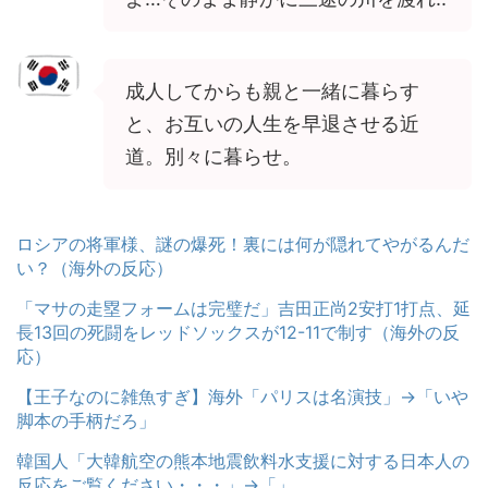
成人してからも親と一緒に暮らす
と、お互いの人生を早退させる近
道。別々に暮らせ。
ロシアの将軍様、謎の爆死！裏には何が隠れてやがるんだ
い？（海外の反応）
「マサの走塁フォームは完璧だ」吉田正尚2安打1打点、延
長13回の死闘をレッドソックスが12-11で制す（海外の反
応）
【王子なのに雑魚すぎ】海外「パリスは名演技」→「いや
脚本の手柄だろ」
韓国人「大韓航空の熊本地震飲料水支援に対する日本人の
反応をご覧ください・・・」→「」