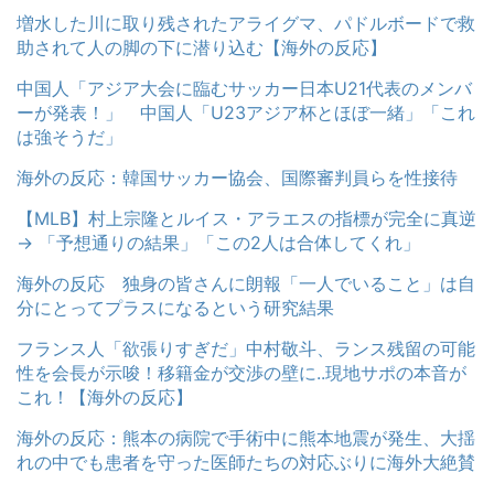
増水した川に取り残されたアライグマ、パドルボードで救
助されて人の脚の下に潜り込む【海外の反応】
中国人「アジア大会に臨むサッカー日本U21代表のメンバ
ーが発表！」 中国人「U23アジア杯とほぼ一緒」「これ
は強そうだ」
海外の反応：韓国サッカー協会、国際審判員らを性接待
【MLB】村上宗隆とルイス・アラエスの指標が完全に真逆
→ 「予想通りの結果」「この2人は合体してくれ」
海外の反応 独身の皆さんに朗報「一人でいること」は自
分にとってプラスになるという研究結果
フランス人「欲張りすぎだ」中村敬斗、ランス残留の可能
性を会長が示唆！移籍金が交渉の壁に..現地サポの本音が
これ！【海外の反応】
海外の反応：熊本の病院で手術中に熊本地震が発生、大揺
れの中でも患者を守った医師たちの対応ぶりに海外大絶賛