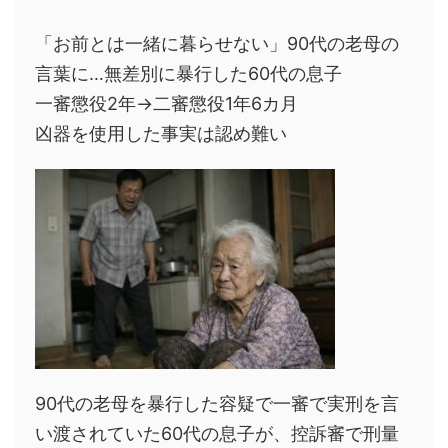
「お前とは一緒に暮らせない」90代の老母の
言葉に…無差別に暴行した60代の息子
一審懲役2年→二審懲役1年6カ月
凶器を使用した事実は認め難い
90代の老母を暴行した容疑で一審で実刑を言
い渡されていた60代の息子が、控訴審で刑量