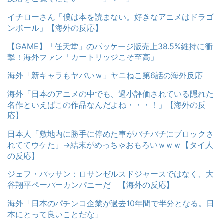
イチローさん「僕は本を読まない。好きなアニメはドラゴ
ンボール」【海外の反応】
【GAME】「任天堂」のパッケージ版売上38.5%維持に衝
撃！海外ファン「カートリッジこそ至高」
海外「新キャラもヤバいｗ」ヤニねこ第6話の海外反応
海外「日本のアニメの中でも、過小評価されている隠れた
名作といえばこの作品なんだよね・・・！」【海外の反
応】
日本人「敷地内に勝手に停めた車がバチバチにブロックさ
れててウケた」→結末がめっちゃおもろいｗｗｗ【タイ人
の反応】
ジェフ・パッサン：ロサンゼルスドジャースではなく、大
谷翔平ペーパーカンパニーだ 【海外の反応】
海外「日本のパチンコ企業が過去10年間で半分となる。日
本にとって良いことだな」