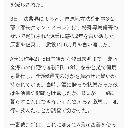
を減らされた。
3日、法曹界によると、昌原地方法院刑事3-2
部（部長クォン・ミヨン）は、特殊尊属傷害の
疑いで起訴されたA氏に懲役2年を言い渡した
原審を破棄し、懲役1年6カ月を言い渡した。
A氏は昨年2月5日午後から翌日未明まで、慶南
金海市の自宅で母親B氏（91）を拳と足で何度
も暴行し、全治6週間のけがを負わせた疑いが
持たれている。当時、酒に酔った状態だった彼
は生活費の問題を吐露したが、B氏が「一緒に
暮らすことはできない」と答えると激怒し、犯
行に及んだことが調査で分かった。
一審裁判部は、これに加えてA氏が凶器を使っ