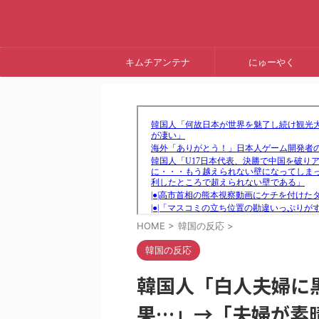
キムチアンテナ
にゅーやく
HOME
>
韓国の反応
>
韓国の反応
韓国人「白人夫婦に
果…」→「夫婦が素