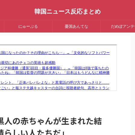
韓国ニュース反応まとめ
にゅーぷる
憂国あんてな
だめぽアンテ
黒人の赤ちゃんが生まれた結
晴らしい人たちだ」