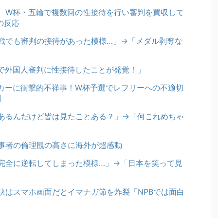
、W杯・五輪で複数回の性接待を行い審判を買収して
の反応
戦でも審判の接待があった模様…」→「メダル剥奪な
で外国人審判に性接待したことが発覚！」
ッカーに衝撃的不祥事！W杯予選でレフリーへの不適切
】
あるんだけど皆は見たことある？」→「何これめちゃ
事者の倫理観の高さに海外が超感動
完全に逆転してしまった模様…」→「日本を笑って見
訣はスマホ画面だとイマナガ節を炸裂「NPBでは面白