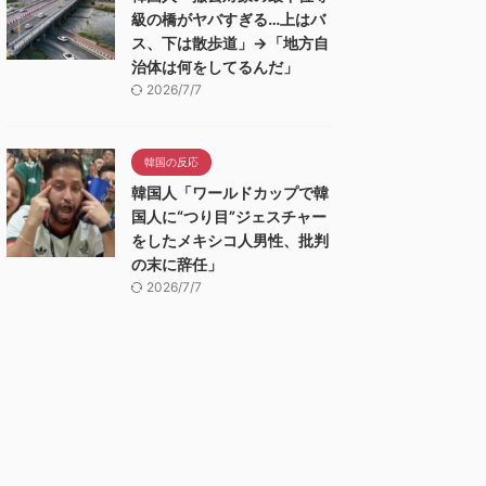
級の橋がヤバすぎる…上はバ
ス、下は散歩道」→「地方自
治体は何をしてるんだ」
2026/7/7
韓国の反応
韓国人「ワールドカップで韓
国人に“つり目”ジェスチャー
をしたメキシコ人男性、批判
の末に辞任」
2026/7/7