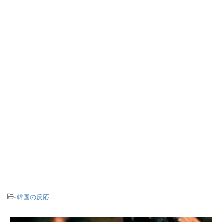
-
韓国の反応