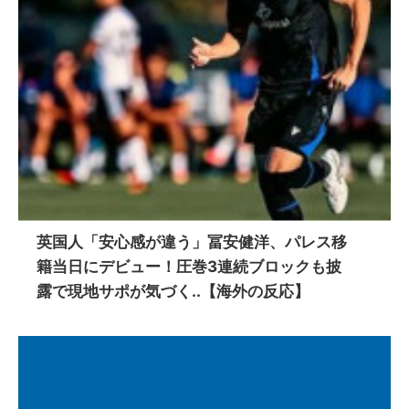
英国人「安心感が違う」冨安健洋、パレス移
籍当日にデビュー！圧巻3連続ブロックも披
露で現地サポが気づく..【海外の反応】