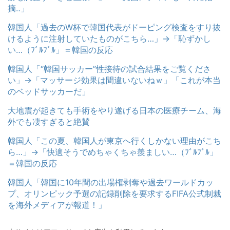
摘‥」
韓国人「過去のW杯で韓国代表がドーピング検査をすり抜
けるように注射していたものがこちら…」→「恥ずかし
い…（ﾌﾞﾙﾌﾞﾙ」＝韓国の反応
韓国人「“韓国サッカー”性接待の試合結果をご覧くださ
い」→「マッサージ効果は間違いないねｗ」「これが本当
のベッドサッカーだ」
大地震が起きても手術をやり遂げる日本の医療チーム、海
外でも凄すぎると絶賛
韓国人「この夏、韓国人が東京へ行くしかない理由がこち
ら…」→「快適そうでめちゃくちゃ羨ましい…（ﾌﾞﾙﾌﾞﾙ」
＝韓国の反応
韓国人「韓国に10年間の出場権剥奪や過去ワールドカッ
プ、オリンピック予選の記録削除を要求するFIFA公式制裁
を海外メディアが報道！」