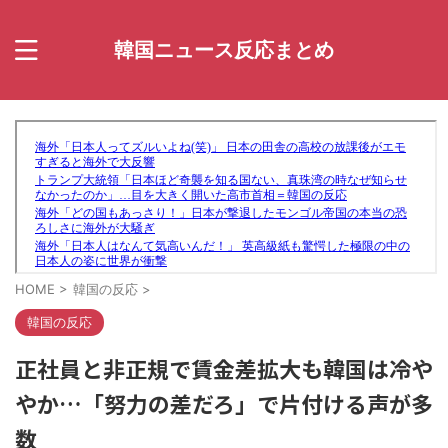
韓国ニュース反応まとめ
HOME
>
韓国の反応
>
韓国の反応
正社員と非正規で賃金差拡大も韓国は冷や
やか…「努力の差だろ」で片付ける声が多
数