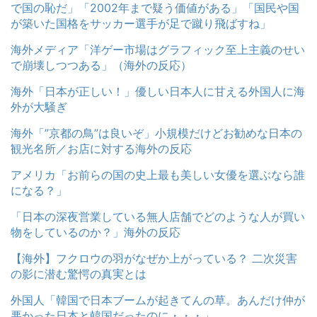
で国の恥だ」「2002年まで疑う価値がある」「国民や国
が築いた国格をサッカー選手が足で蹴り飛ばすね」
海外メディア「洋ゲー市場はグラフィック至上主義のせい
で崩壊しつつある」（海外の反応）
海外「日本が正しい！」優しい日本人に甘える外国人に海
外が大騒ぎ
海外「”京都の鳥”は良いぞ」小規模だけどお勧めな日本の
観光名所／お店に対する海外の反応
アメリカ「お前らの国の史上最も美しい女優を選ぶなら誰
になる？」
「日本の深夜営業している無人店舗でどのような人が買い
物をしているのか？」海外の反応
【海外】フクロウの羽がなぜか上がっている？ 二次災害
の影に潜む驚愕の真実とは
外国人「韓国で日本ブームが起きてんの草。あんだけ仲が
悪かった日本と韓国だったのに・・・」