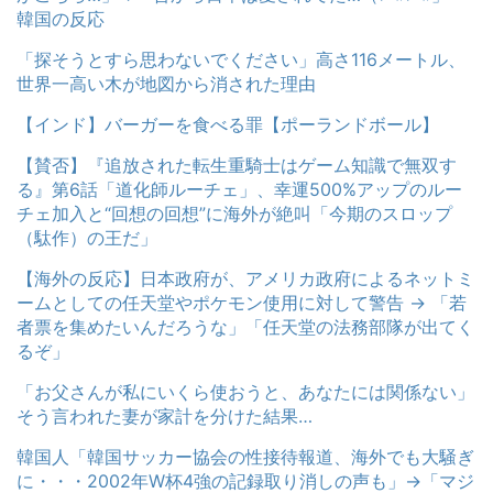
韓国の反応
「探そうとすら思わないでください」高さ116メートル、
世界一高い木が地図から消された理由
【インド】バーガーを食べる罪【ポーランドボール】
【賛否】『追放された転生重騎士はゲーム知識で無双す
る』第6話「道化師ルーチェ」、幸運500%アップのルー
チェ加入と“回想の回想”に海外が絶叫「今期のスロップ
（駄作）の王だ」
【海外の反応】日本政府が、アメリカ政府によるネットミ
ームとしての任天堂やポケモン使用に対して警告 → 「若
者票を集めたいんだろうな」「任天堂の法務部隊が出てく
るぞ」
「お父さんが私にいくら使おうと、あなたには関係ない」
そう言われた妻が家計を分けた結果…
韓国人「韓国サッカー協会の性接待報道、海外でも大騒ぎ
に・・・2002年W杯4強の記録取り消しの声も」→「マジ