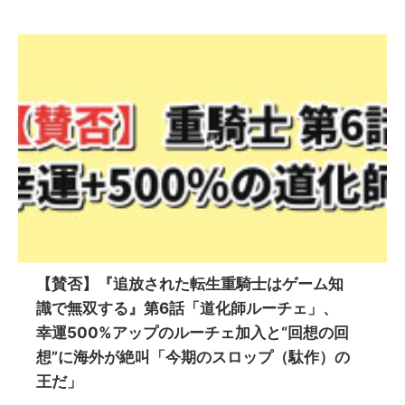
【賛否】『追放された転生重騎士はゲーム知
識で無双する』第6話「道化師ルーチェ」、
幸運500%アップのルーチェ加入と“回想の回
想”に海外が絶叫「今期のスロップ（駄作）の
王だ」