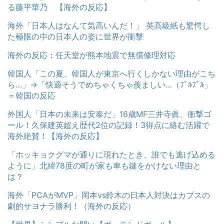
る藤平華乃 【海外の反応】
海外「日本人はなんて気高いんだ！」 英高級紙も驚愕し
た極限の中の日本人の姿に世界が衝撃
海外の反応：任天堂が熊本地震で無償修理対応
韓国人「この夏、韓国人が東京へ行くしかない理由がこち
ら…」→「快適そうでめちゃくちゃ羨ましい…（ﾌﾞﾙﾌﾞﾙ」
＝韓国の反応
外国人「日本の未来は安泰だ」16歳MF三井寺眞、衝撃ゴ
ール！久保建英超え歴代2位の記録！3得点に絡む活躍で
海外絶賛！【海外の反応】
「ホッキョクグマが通りに現れたとき、誰でも逃げ込める
ように」北緯78度の町が家も車も鍵をかけない理由と
は？
海外「PCAがMVP」岡本vs鈴木の日本人対決はカブスの
劇的サヨナラ勝利！（海外の反応）