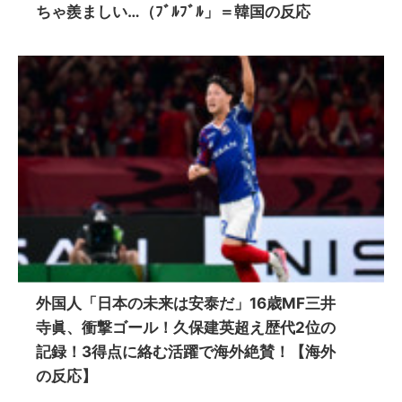
ちゃ羨ましい…（ﾌﾞﾙﾌﾞﾙ」＝韓国の反応
外国人「日本の未来は安泰だ」16歳MF三井
寺眞、衝撃ゴール！久保建英超え歴代2位の
記録！3得点に絡む活躍で海外絶賛！【海外
の反応】