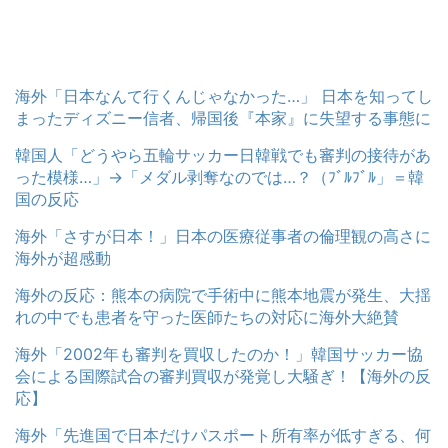
海外「日本なんて行くんじゃなかった…」 日本を知ってし
まったディズニー信者、帰国後『本家』に失望する事態に
韓国人「どうやら五輪サッカー日韓戦でも審判の接待があ
った模様…」→「メダル剥奪なのでは…？（ﾌﾞﾙﾌﾞﾙ」＝韓
国の反応
海外「さすが日本！」日本の医療従事者の倫理観の高さに
海外が超感動
海外の反応：熊本の病院で手術中に熊本地震が発生、大揺
れの中でも患者を守った医師たちの対応に海外大絶賛
海外「2002年も審判を買収したのか！」韓国サッカー協
会による国際試合の審判買収が発覚し大騒ぎ！【海外の反
応】
海外「先進国で日本だけパスポート所有率が低すぎる、何