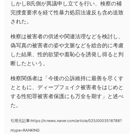
しかしB氏側が異議申し立てを行い、検察の補
完捜査要求を経て性暴力処罰法違反も含め送致
された。
検察は被害者の供述や関連法理などを検討し、
偽写真の被害者の姿や文脈などを総合的に考慮
した結果、性的欲望や羞恥心を誘発し得ると判
断したという。
検察関係者は「今後の公訴維持に最善を尽くす
とともに、ディープフェイク被害者をはじめと
する性犯罪被害者保護にも万全を期す」と述べ
た。
引用元記事:https://n.news.naver.com/article/025/0003518788?
ntype=RANKING