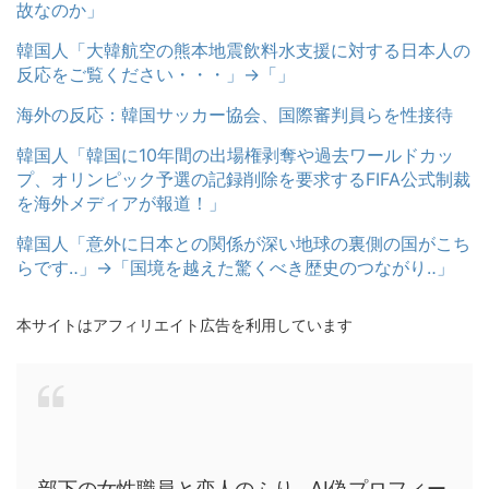
故なのか」
韓国人「大韓航空の熊本地震飲料水支援に対する日本人の
反応をご覧ください・・・」→「」
海外の反応：韓国サッカー協会、国際審判員らを性接待
韓国人「韓国に10年間の出場権剥奪や過去ワールドカッ
プ、オリンピック予選の記録削除を要求するFIFA公式制裁
を海外メディアが報道！」
韓国人「意外に日本との関係が深い地球の裏側の国がこち
らです‥」→「国境を越えた驚くべき歴史のつながり‥」
本サイトはアフィリエイト広告を利用しています
部下の女性職員と恋人のふり…AI偽プロフィー