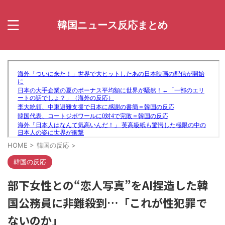
韓国ニュース反応まとめ
HOME
>
韓国の反応
>
韓国の反応
部下女性との“恋人写真”をAI捏造した韓
国公務員に非難殺到…「これが性犯罪で
ないのか」