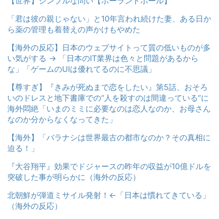
【世界】シンプルな問い【ポーランドボール】
「君は彼の親じゃない」と10年言われ続けた妻、ある日か
ら薬の管理も着替えの声かけもやめた
【海外の反応】日本のウェブサイトって質の低いものが多
い気がする → 「日本のIT業界は色々と問題があるから
な」「ゲームのUIは優れてるのに不思議」
【尊すぎ】『きみが死ぬまで恋をしたい』第5話、おそろ
いのドレスと地下書庫での“人を殺すのは間違っている”に
海外悶絶「いまのミミに必要なのは恋人なのか、お母さん
なのか分からなくなってきた」
【海外】「バラナシは世界最古の都市なのか？その真相に
迫る！」
『大谷翔平』効果でドジャースの昨年の収益が10億ドルを
突破した事が明らかに（海外の反応）
北朝鮮が弾道ミサイル発射！←「日本は慣れてきている」
（海外の反応）