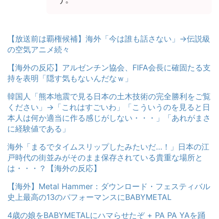
【放送前は覇権候補】海外「今は誰も話さない」→伝説級
の空気アニメ続々
【海外の反応】アルゼンチン協会、FIFA会長に確固たる支
持を表明「隠す気もないんだなｗ」
韓国人「熊本地震で見る日本の土木技術の完全勝利をご覧
ください」→「これはすごいわ」「こういうのを見ると日
本人は何か適当に作る感じがしない・・・」「あれがまさ
に経験値である」
海外「まるでタイムスリップしたみたいだ…！」日本の江
戸時代の街並みがそのまま保存されている貴重な場所と
は・・・？【海外の反応】
【海外】Metal Hammer：ダウンロード・フェスティバル
史上最高の13のパフォーマンスにBABYMETAL
4歳の娘をBABYMETALにハマらせたぞ + PA PA YAを踊