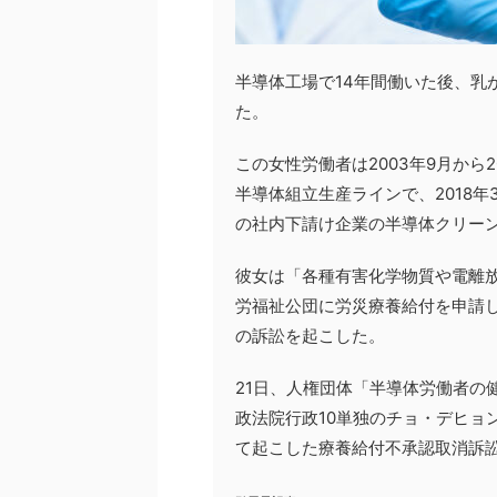
半導体工場で14年間働いた後、乳
た。
この女性労働者は2003年9月から
半導体組立生産ラインで、2018年
の社内下請け企業の半導体クリー
彼女は「各種有害化学物質や電離
労福祉公団に労災療養給付を申請し
の訴訟を起こした。
21日、人権団体「半導体労働者の
政法院行政10単独のチョ・デヒョ
て起こした療養給付不承認取消訴訟