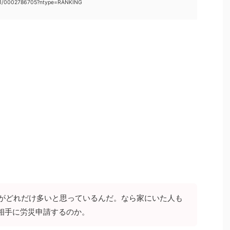
021/0002786705?ntype=RANKING
人がどれだけ多いと思っているんだ。なら家にいた人も
相手に労災申請するのか。