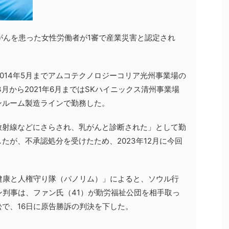
がんを患った女性労働者が1審で産業災害と認定され
2014年5月までアムコテクノロジーコリア光州事業場の
3月から2021年6月まではSKハイニックス清州事業場
ンルーム製造ラインで勤務した。
放射線などにさらされ、乳がんと診断された」として勤
たが、不承認処分を受けたため、2023年12月に今回
健康と人権守り隊（パノリム）」によると、ソウル行
ン判事は、ファン氏（41）が勤労福祉公団を相手取っ
で、16日に原告勝訴の判決を下した。