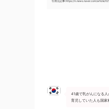
引用元記事:https://n.news.naver.com/article/
41歳で乳がんになる
育児していた人も国家