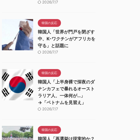
2026/7/7
韓国の反応
韓国人「世界が門戸を閉ざす
中、K-ワクチンがアフリカを
守る」と話題に
2026/7/7
韓国の反応
韓国人「上半身裸で深夜のダ
ナンカフェで暴れるオースト
ラリア人、一体何が…」
→「ベトナムを見習え」
2026/7/7
韓国の反応
韓国人「再選挙は現実的か？