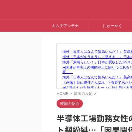
キムチアンテナ
にゅーやく
HOME
>
韓国の反応
>
韓国の反応
半導体工場勤務女性
ト欄紛糾…「因果関