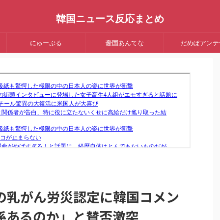
韓国ニュース反応まとめ
にゅーぷる
憂国あんてな
だめぽアンテ
の乳がん労災認定に韓国コメン
係あるのか」と賛否激突