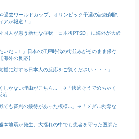
奪や過去ワールドカップ、オリンピック予選の記録削除
ディアが報道！」
外国人が患う新たな症状「日本後PTSD」に海外が大騒
たいだ…！」日本の江戸時代の街並みがそのまま保存
【海外の反応】
支援に対する日本人の反応をご覧ください・・・」
くしかない理由がこちら…」→「快適そうでめちゃく
反応
戦でも審判の接待があった模様…」→「メダル剥奪な
熊本地震が発生、大揺れの中でも患者を守った医師た