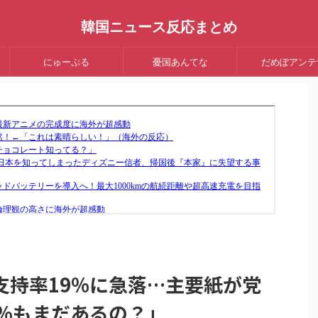
韓国ニュース反応まとめ
にゅーぷる
憂国あんてな
だめぽアンテ
支持率19%に急落…主要紙が党
9%もまだあるの？」