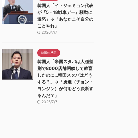
韓国人「イ・ジェミョン代表
が『5・18戦車デー』騒動に
激怒」→「あなたこそ自分の
ことやれ」
2026/7/7
韓国の反応
韓国人「米国スタバは人種差
別で8000店舗閉鎖して教育
したのに…韓国スタバはどう
する？」→「勇進（チョン・
ヨンジン）が何をどう決断す
るんだ？」
2026/7/7