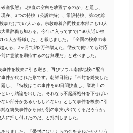
上破産状態』…捜査の空白を放置するのか」と題し、
現在、3つの特検（公訴維持）、常設特検、第2次総
検事だけで67人いる。宗教癒着合同捜査本部にも10人
大量辞職も加わる。今年に入ってすでに60人近い検
175人が辞職した」と報じました。「全国の検察の未
に超える。2ヶ月で約2万件増えた。徹夜で働いても対応
を前に意欲を期待するのは無理だ」と述べました。
失事件を検察に引き継ぎ、再びソウル南部地検に配当
に事件が戻された形です。朝鮮日報は「帯封を紛失した
題し、「特検はこの事件を90日間捜査し、業務上の
いという結論を出した。それなら不起訴処分を下せばい
いない部分があるかもしれない』として事件を検察に引
単純な紛失事件から何か別の事実が出てくるだろうか。
他人に押し付けたのだ」と批判しました。
もありました。「帯封にはいくらの金を束ねたかという