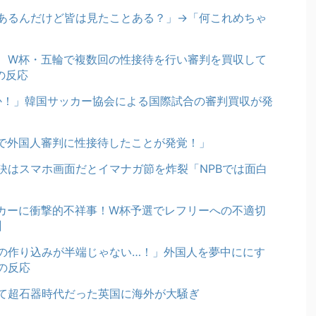
あるんだけど皆は見たことある？」→「何これめちゃ
、W杯・五輪で複数回の性接待を行い審判を買収して
の反応
のか！」韓国サッカー協会による国際試合の審判買収が発
で外国人審判に性接待したことが発覚！」
訣はスマホ画面だとイマナガ節を炸裂「NPBでは面白
ッカーに衝撃的不祥事！W杯予選でレフリーへの不適切
】
の作り込みが半端じゃない…！」外国人を夢中ににす
の反応
て超石器時代だった英国に海外が大騒ぎ