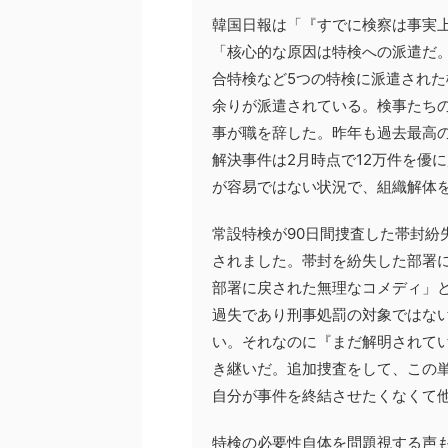
韓国日報は「『すでに検察は事実
「核心的な原因は特検への派遣だ。
合特検など5つの特検に派遣された
余りが派遣されている。検事たちの
事が職を辞した。昨年も過去最高の
解決事件は2月時点で12万件を優
が容易ではない状況で、組織解体
常設特検が90日間捜査した帯封紛
されました。帯封を紛失した部署
部署に戻された無理なコメディ」と
過失であり刑事処罰の対象ではな
い。それなのに『まだ解明されて
き継いだ。追加捜査をして、この
自分が事件を終結させたくなくて
特検の必要性自体を問題視する声