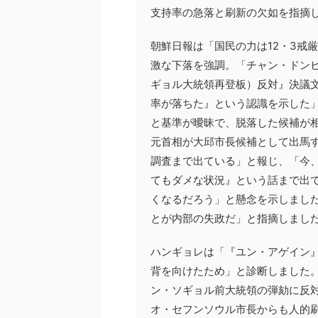
支持率の急落と刷新の欠如を指摘
朝鮮日報は「国民の力は12・3戒
激な下落を強調。「チャン・ドン
ギョル大統領再登板）反対』決議
率が落ちた』という認識を示した
と基準が曖昧で、脱落した候補が
元首相が大邱市長候補として出馬
調査まで出ている」と報じ、「今
てもダメな状況』という話まで出
くなるだろう」と懸念を示しまし
とが内部の失政だ」と指摘しまし
ハンギョレは「『ユン・アゲイン
背を向けたため」と診断しました。
ン・ソギョル前大統領の弾劾に反
オ・セフンソウル市長からも人的