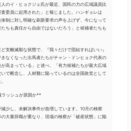
芸人のイ・ヒョクジェ氏が最近、国民の力の広域議員比
審査委員に起用された」と報じました。ハンギョレは
表体制に対し明確な刷新要求の声を上げず、今になって
者たちも責任から自由ではないだろう」と候補者たちも
ほど支離滅裂な状態で、『我々だけで団結すればいい』
できなくなった出馬者たちがチャン・ドンヒョク代表の
発が高まっている」と述べ、「有力候補たちが最大広域
次いで断念し、人材難に陥っているのは全国政党として
た。
職ラッシュが原因か**
減少し、未解決事件が急増しています。10月の検察
事の大量辞職が重なり、現場の検察が「破産状態」に陥