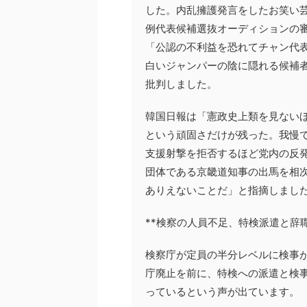
した。内乱擁護発言をしたお笑い
例代表候補選抜オーディションの
「公認の不利益を恐れてチャン代
白いジャンパーの陰に隠れる候補
批判しました。
韓国日報は「憲政史上類を見ない
という頑固さだけが残った。我慢
支援射撃を拒否するほど党内の反
団体である京畿道知事の出馬を相
ありえないことだ」と指摘しまし
**検察の人員不足、特検派遣と辞
検察庁が定員の半分レベルに検事が
庁廃止を前に、特検への派遣と検
っているという声が出ています。