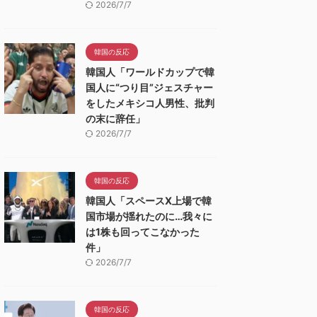
2026/7/7
韓国の反応
韓国人「ワールドカップで韓
国人に“つり目”ジェスチャー
をしたメキシコ人男性、批判
の末に辞任」
2026/7/7
韓国の反応
韓国人「スペースX上場で韓
国市場が揺れたのに…我々に
は1株も回ってこなかった
件」
2026/7/7
韓国の反応