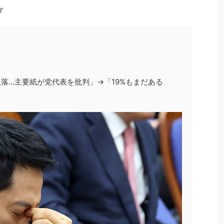
す
急落…主要紙が党代表を批判」→「19%もまだある