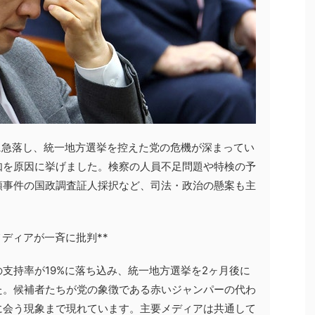
に急落し、統一地方選挙を控えた党の危機が深まってい
如を原因に挙げました。検察の人員不足問題や特検の予
領事件の国政調査証人採択など、司法・政治の懸案も主
メディアが一斉に批判**
支持率が19%に落ち込み、統一地方選挙を2ヶ月後に
た。候補者たちが党の象徴である赤いジャンパーの代わ
に会う現象まで現れています。主要メディアは共通して