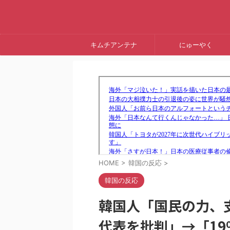
キムチアンテナ
にゅーやく
HOME
>
韓国の反応
>
韓国の反応
韓国人「国民の力、
代表を批判」→「1