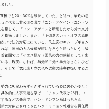
しました。
厳直後でも20～30%を維持していた」と述べ、最近の急
ヒョク代表は非公開会議で『ユン・アゲイン（ユン・ソ
文を指して、『ユン・アゲインと断絶したから党の支持
」と指摘しました。また、「予備選のカットオフの原則
相次いで法的対応に出ている。民主党のキム・ブギョム
すれば、国民の力の候補が誰になろうと勝つという世論
、首都圏では『イエス様が（国民の力の候補として）出
ている。現実になれば、与党民主党の暴走はさらにひど
た。そして「党代表と党の色を選挙の障害物扱いするこ
た。
』勢力に相変わらず引きずられている姿に民心が冷たく
具体的に人事問題を挙げ、「チャン代表は26日、ユ
対するなどの発言で、ハン・ドンフン系はもちろん、
刷新の対象とされてきたパク・ミニョン報道官を再任用