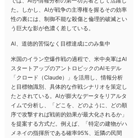
では、AIが情報分析の第一功労者として活躍し
た。しかし、AIが戦争の主導権を握るその効率
性の裏には、制御不能な殺傷と倫理的破滅とい
う巨大な影が色濃く差している。
AI、道徳的苦悩なく目標達成にのみ集中
米国のイラン空爆作戦の過程で、米中央軍はAI
スタートアップのアントロピックのAIモデル
「クロード（Claude）」を活用し、情報分析
と目標物識別、具体的な作戦シナリオを策定し
たとされている。AIが膨大なデータをリアルタ
イムで分析し、「どこを、どのように、どの順
序で攻撃すれば戦術的効果が最大化されるか」
を提案する方式だ。例えば、「特定の建物がハ
メネイの指揮所である確率95%、近隣の民間