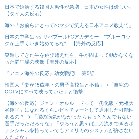
日本で婚活する韓国人男性が急増「日本の女性は優しい」
【タイ人の反応】
海外「お前らにとってのマジで笑える日本アニメ教えて」
日本の中学生 vs リバプールFCアカデミー “ブルーロッ
クが上手くいき始めてるな” 【海外の反応】
突進してきた牛を跳び越えたら、牛が固まって動かなくな
った闘牛場の映像【海外の反応】
『アニメ海外の反応』幼女戦記Ⅱ 第5話
韓国人「妻が15歳年下の男子高校生と不倫」→「自宅の
CCTVにすべて映っていた」と衝撃
【海外の反応】ジョン・オルルードって「劣化版・元祖大
谷翔平」になれるくらいピッチャーとして通用した可能性
あるの？ → 「脳の病気がなかったらもっととんでもない
選手だっただろうな」「やろうと思えば二刀流をできるポ
テンシャルを持っていてもアメリカのシステムが許さない
んだよな」