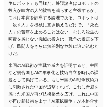
争ロボット」も同様だ。擁護論者はロボットの
投入が味方の人的被害を減らすと主張するが、
これは本質を誤導する論理である。ロボットは
「殺す人」を機械に置き換えるだけで、「死ぬ
人」の苦痛を止めることはない。むしろ殺生の
呵責を感じない機械の投入は、戦争の敷居を下
げ、民間人をさらに無差別な危険に追い込むだ
けだ。
米国のAI戦術が実戦で威力を証明すると、中国
など競合国もAIの軍事化と技術自立を時代の課
題として掲げている。もし米国のAI戦争技術力
に刺激された中国が追撃すれば、これに脅威を
感じた米国が再び技術格差を広げ、これに中国
が再び新技術を出す「AI軍拡競争」が本格化す