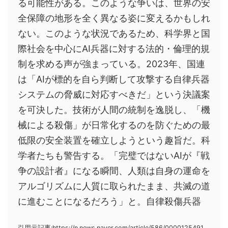
る可能性がある。このような争いは、世界の安
全保障の地形を全く異なる姿に変えるかもしれ
ない。このような状況であるため、科学界と国
際社会を中心にAI兵器に対する法的・倫理的規
制を求める声が強まっている。2023年、国連
は「AIが標的を自ら判断して攻撃する自律兵器
システムの脅威に対応すべきだ」という決議案
を可決した。技術が人間の統制を逸脱し、「機
械による殺傷」が日常化するのを防ぐための最
低限の安全装置を確立しようという趣旨だ。科
学者たちも警告する。「完璧ではないAIが『戦
争の設計者』になる瞬間、人類は自身の運命を
アルゴリズムに人質に取られたまま、共滅の道
に進むことになるだろう」と。自律殺傷兵器
引用元記事:https://n.news.naver.com/article/586/0000125491