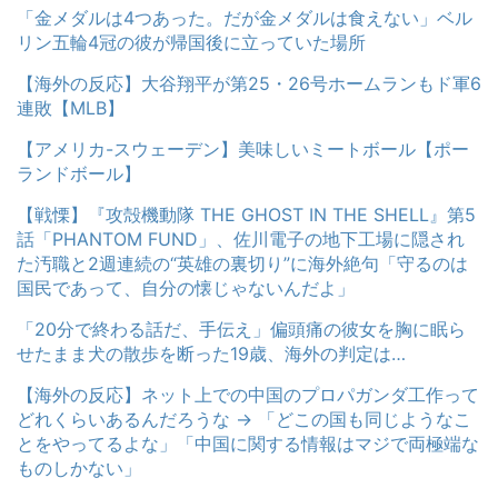
「金メダルは4つあった。だが金メダルは食えない」ベル
リン五輪4冠の彼が帰国後に立っていた場所
【海外の反応】大谷翔平が第25・26号ホームランもド軍6
連敗【MLB】
【アメリカ-スウェーデン】美味しいミートボール【ポー
ランドボール】
【戦慄】『攻殻機動隊 THE GHOST IN THE SHELL』第5
話「PHANTOM FUND」、佐川電子の地下工場に隠され
た汚職と2週連続の“英雄の裏切り”に海外絶句「守るのは
国民であって、自分の懐じゃないんだよ」
「20分で終わる話だ、手伝え」偏頭痛の彼女を胸に眠ら
せたまま犬の散歩を断った19歳、海外の判定は…
【海外の反応】ネット上での中国のプロパガンダ工作って
どれくらいあるんだろうな → 「どこの国も同じようなこ
とをやってるよな」「中国に関する情報はマジで両極端な
ものしかない」