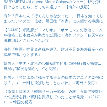
BABYMETALのLegend Metal Galaxyのショーに1日だけ
行けるとしたら、どっちを選ぶ？ 【海外の反応】
海外「日本なんて行くんじゃなかった…」 日本を知ってし
まったディズニー信者、帰国後『本家』に失望する事態に
【GAME】米政府が「マリオ」「ポケモン」の政治ミーム
を投稿し日本政府が懸念で話題に！海外ファン「任天堂の
法務部はどこ行ったんだ？」
海外「中国が世界資産税を導入。財政不足を海外資産への
課税で補おうとする」
韓国人「中国・北京の108階建てビルに軽飛行機が衝突…
当局は“状況を知らない”と沈黙」
外国人「特に印象に残ってる最近の日本のアニメのOP/ED
は？」→「一回も飛ばしたことないわ」（海外の反応）
【激震】韓国人「韓国サッカー協会、W杯・五輪で複数回
の性接待を行い審判を買収していたことが発覚…（ﾌﾞﾙﾌﾞ
ﾙ」＝韓国の反応