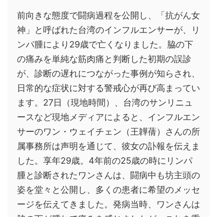
前向きな態度で闘病過程を公開し、「抗がん女
神」と呼ばれた台湾のインフルエンサーが、リ
ンパ腫により29歳で亡くなりました。脇の下
の痛みを単純な筋肉痛と判断した初期の誤診
が、診断の遅れにつながった事例が知らされ、
日常的な症状に対する警戒心が再び高まってい
ます。27日（現地時間）、台湾のサンリニュ
ースなど現地メディアによると、インフルエン
サーのワン・ウェイチェン（王韡蒨）さんの所
属事務所は声明を通じて、彼女の訃報を伝えま
した。享年29歳。4年前の25歳の時にリンパ
腫と診断されたワンさんは、闘病中も坊主頭の
姿を堂々と公開し、多くの患者に希望のメッセ
ージを伝えてきました。発病当時、ワンさんは