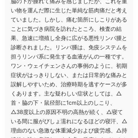
脇の下が腫れて痛みを感じましたが、これを重
い物を運んだ際に生じた単純な筋肉痛だと考え
ていました。しかし、痛む箇所にしこりがある
ことに気づき病院を訪れたところ、検査の結
果、急速に増殖し全身に広がる悪性リンパ腫と
診断されました。リンパ腫は、免疫システムを
担うリンパ系に発生する血液がんの一種です。
ワン・ウェイチェンさんの事例のように、初期
症状がはっきりしない、または日常的な痛みと
誤解しやすいため、治療時期を逃すケースが多
くあります。主な疑わしい症状としては、△
首・脇の下・鼠径部に1cm以上のしこり、
△38度以上の原因不明の高熱が続く、△寝て
いる間に服がびしょ濡れになるほどの寝汗、△
理由のない急激な体重減少および疲労感、△持