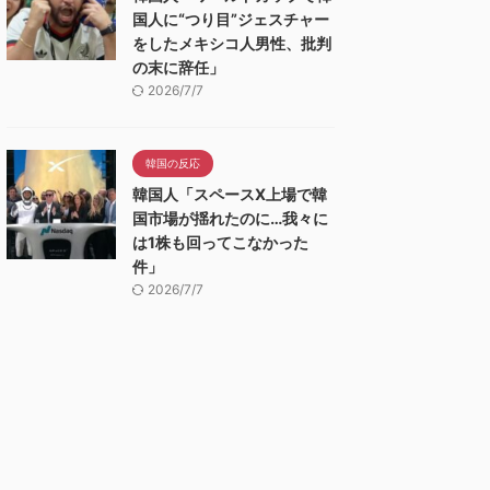
国人に“つり目”ジェスチャー
をしたメキシコ人男性、批判
の末に辞任」
2026/7/7
韓国の反応
韓国人「スペースX上場で韓
国市場が揺れたのに…我々に
は1株も回ってこなかった
件」
2026/7/7