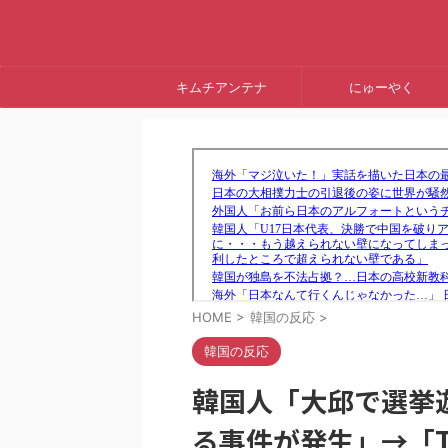
キムチアンテナ
にゅーやく
HOME
>
韓国の反応
>
韓国の反応
韓国人「大邱で選挙
る事件が発生」→「