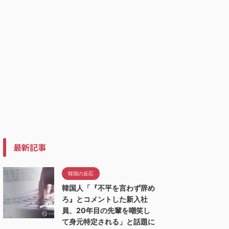
最新記事
韓国の反応
韓国人「『不平を言わず辞め
ろ』とコメントした新入社
員、20年目の先輩を嘲笑し
て身元特定される」と話題に