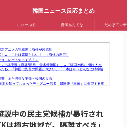
韓国ニュース反応まとめ
にゅーぷる
憂国あんてな
だめぽアンテ
遊説中の民主党候補が暴行され
TKは極右地域だ。隔離すべき」