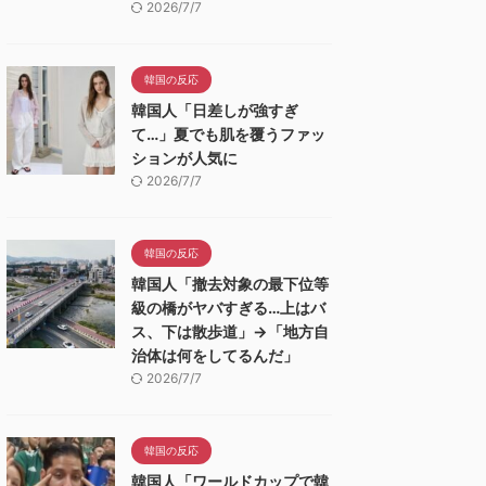
2026/7/7
韓国の反応
韓国人「日差しが強すぎ
て…」夏でも肌を覆うファッ
ションが人気に
2026/7/7
韓国の反応
韓国人「撤去対象の最下位等
級の橋がヤバすぎる…上はバ
ス、下は散歩道」→「地方自
治体は何をしてるんだ」
2026/7/7
韓国の反応
韓国人「ワールドカップで韓