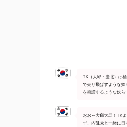
TK（大邱・慶北）は
で売り飛ばすような奴
を擁護するような奴ら
おお～大邱大邱！TK
ず、内乱党と一緒に日