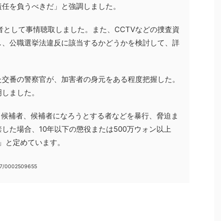
責任を負うべきだ」と強調しました。
者として事情聴取しました。また、CCTVなどの捜査資
し、公職選挙法違反に該当するかどうかを検討して、詳
た交番の警察官が、加害者の身元をある程度把握した。
明しました。
、候補者、候補者になろうとする者などを暴行、脅迫ま
した場合、10年以下の懲役または500万ウォン以上
る」と定めています。
47/0002509655