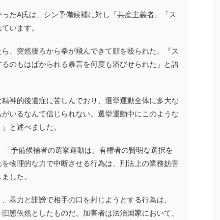
かったA氏は、シン予備候補に対し「共産主義者」「ス
れています。
たら、突然後ろから拳が飛んできて顔を殴られた。『ス
するのもはばかられる暴言を何度も浴びせられた」と語
な精神的後遺症に苦しんでおり、選挙運動全体に多大な
ちがいるなんて信じられない。選挙運動中にこのような
う」と述べました。
、「予備候補者の選挙運動は、有権者の賢明な選択を
れを物理的な力で中断させる行為は、刑法上の業務妨害
しました。
く、暴力と誹謗で相手の口を封じようとする行為は、
き旧態依然としたものだ。加害者は法治国家において、