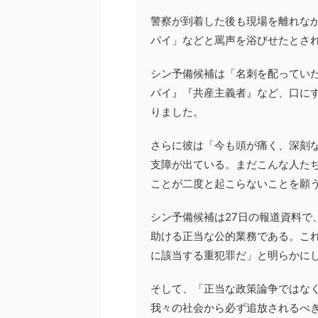
警察が到着した後も現場を離れな
パイ」などと罵声を浴びせたとさ
シン予備候補は「名刺を配ってい
パイ』『共産主義者』など、口に
りました。
さらに彼は「今も頭が痛く、深刻
支障が出ている。まだこんな人た
ことが二度と起こらないことを願
シン予備候補は27日の報道資料で
助ける正当な公的業務である。こ
に該当する重犯罪だ」と明らかに
そして、「正当な政策論争ではな
我々の社会から必ず追放されるべ