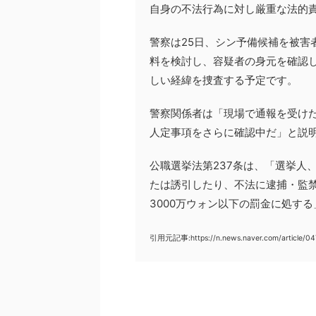
自身の不法行為に対し厳重な法的
警察は25日、シン予備候補を被害
料を検討し、容疑者の身元を確認
しい経緯を捜査する予定です。
警察関係者は「現場で通報を受け
人定事項をさらに確認中だ」と説
公職選挙法第237条は、「選挙人
たは誘引したり、不法に逮捕・監禁
3000万ウォン以下の罰金に処す
引用元記事:https://n.news.naver.com/article/0