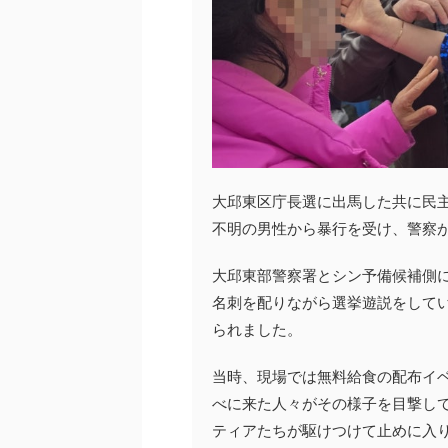
大邱東区庁長選に出馬した共に民
不明の男性から暴行を受け、警察
大邱東部警察署とシン予備候補側に
名刺を配りながら選挙遊説をして
られました。
当時、現場では無料給食の配布イ
べに来た人々がその様子を目撃し
ティアたちが駆けつけて止めに入