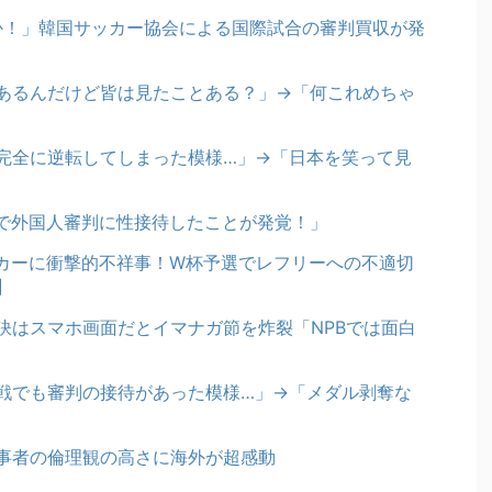
のか！」韓国サッカー協会による国際試合の審判買収が発
あるんだけど皆は見たことある？」→「何これめちゃ
完全に逆転してしまった模様…」→「日本を笑って見
で外国人審判に性接待したことが発覚！」
ッカーに衝撃的不祥事！W杯予選でレフリーへの不適切
】
訣はスマホ画面だとイマナガ節を炸裂「NPBでは面白
戦でも審判の接待があった模様…」→「メダル剥奪な
事者の倫理観の高さに海外が超感動