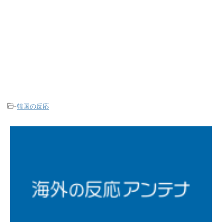
-
韓国の反応