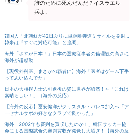
誰のために死んだんだ？イスラエル
兵よ。
韓国人「北朝鮮が42日ぶりに単距離弾道ミサイルを発射…
韓米は『すぐに対応可能』と強調」
海外「さすが日本！」日本の医療従事者の倫理観の高さに
海外が超感動
【現役外科医、まさかの覇者に】海外「医者はゲーム下手
って思い込んでた」
日本の大相撲力士の引退後の姿に世界が騒然！←「これは
素晴らしい！」（海外の反応）
【海外の反応】冨安健洋がクリスタル・パレス加入へ「ア
ーセナルサポの好きなクラブで良かった」
海外「2002年も審判を買収したのか！」韓国サッカー協
会による国際試合の審判買収が発覚し大騒ぎ！【海外の反