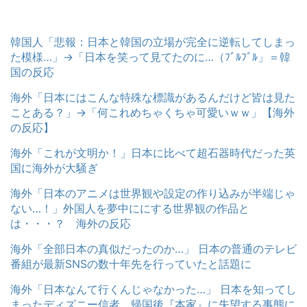
韓国人「悲報：日本と韓国の立場が完全に逆転してしまっ
た模様…」→「日本を笑って見てたのに…（ﾌﾞﾙﾌﾞﾙ」＝韓
国の反応
海外「日本にはこんな特殊な標識があるんだけど皆は見た
ことある？」→「何これめちゃくちゃ可愛いｗｗ」【海外
の反応】
海外「これが文明か！」日本に比べて超石器時代だった英
国に海外が大騒ぎ
海外「日本のアニメは世界観や設定の作り込みが半端じゃ
ない…！」外国人を夢中ににする世界観の作品と
は・・・？ 海外の反応
海外「全部日本の真似だったのか…」 日本の普通のテレビ
番組が最新SNSの数十年先を行っていたと話題に
海外「日本なんて行くんじゃなかった…」 日本を知ってし
まったディズニー信者、帰国後『本家』に失望する事態に