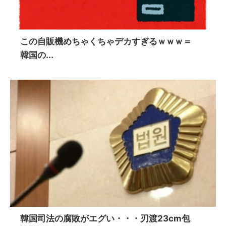
この自販機めちゃくちゃデカすぎるｗｗｗ＝
韓国の...
韓国司法の腐敗がエグい・・・刃渡23cm包