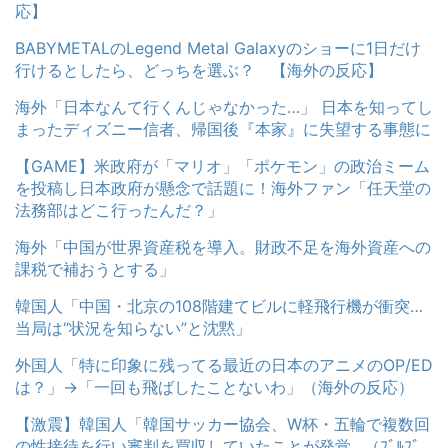
応】
BABYMETALのLegend Metal Galaxyのショーに1日だけ
行けるとしたら、どっちを選ぶ？ 【海外の反応】
海外「日本なんて行くんじゃなかった…」 日本を知ってし
まったディズニー信者、帰国後『本家』に失望する事態に
【GAME】米政府が「マリオ」「ポケモン」の政治ミーム
を投稿し日本政府が懸念で話題に！海外ファン「任天堂の
法務部はどこ行ったんだ？」
海外「中国が世界資産税を導入。財政不足を海外資産への
課税で補おうとする」
韓国人「中国・北京の108階建てビルに軽飛行機が衝突…
当局は“状況を知らない”と沈黙」
外国人「特に印象に残ってる最近の日本のアニメのOP/ED
は？」→「一回も飛ばしたことないわ」（海外の反応）
【激震】韓国人「韓国サッカー協会、W杯・五輪で複数回
の性接待を行い審判を買収していたことが発覚…（ﾌﾞﾙﾌﾞ