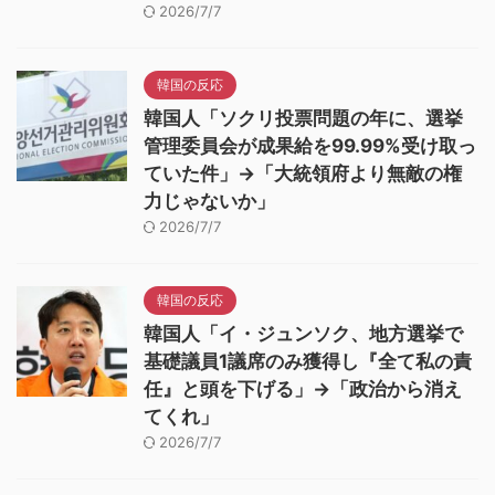
2026/7/7
韓国の反応
韓国人「ソクリ投票問題の年に、選挙
管理委員会が成果給を99.99%受け取っ
ていた件」→「大統領府より無敵の権
力じゃないか」
2026/7/7
韓国の反応
韓国人「イ・ジュンソク、地方選挙で
基礎議員1議席のみ獲得し『全て私の責
任』と頭を下げる」→「政治から消え
てくれ」
2026/7/7