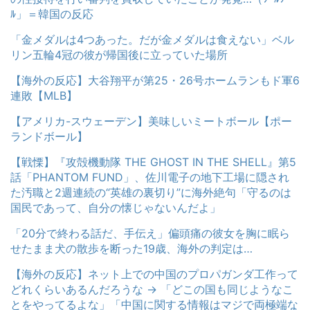
ﾙ」＝韓国の反応
「金メダルは4つあった。だが金メダルは食えない」ベル
リン五輪4冠の彼が帰国後に立っていた場所
【海外の反応】大谷翔平が第25・26号ホームランもド軍6
連敗【MLB】
【アメリカ-スウェーデン】美味しいミートボール【ポー
ランドボール】
【戦慄】『攻殻機動隊 THE GHOST IN THE SHELL』第5
話「PHANTOM FUND」、佐川電子の地下工場に隠され
た汚職と2週連続の“英雄の裏切り”に海外絶句「守るのは
国民であって、自分の懐じゃないんだよ」
「20分で終わる話だ、手伝え」偏頭痛の彼女を胸に眠ら
せたまま犬の散歩を断った19歳、海外の判定は…
【海外の反応】ネット上での中国のプロパガンダ工作って
どれくらいあるんだろうな → 「どこの国も同じようなこ
とをやってるよな」「中国に関する情報はマジで両極端な