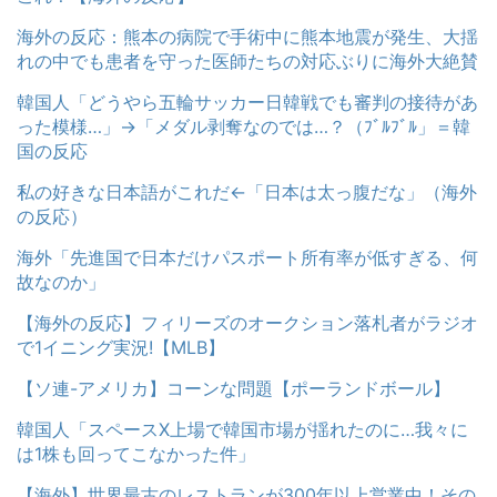
海外の反応：熊本の病院で手術中に熊本地震が発生、大揺
れの中でも患者を守った医師たちの対応ぶりに海外大絶賛
韓国人「どうやら五輪サッカー日韓戦でも審判の接待があ
った模様…」→「メダル剥奪なのでは…？（ﾌﾞﾙﾌﾞﾙ」＝韓
国の反応
私の好きな日本語がこれだ←「日本は太っ腹だな」（海外
の反応）
海外「先進国で日本だけパスポート所有率が低すぎる、何
故なのか」
【海外の反応】フィリーズのオークション落札者がラジオ
で1イニング実況!【MLB】
【ソ連-アメリカ】コーンな問題【ポーランドボール】
韓国人「スペースX上場で韓国市場が揺れたのに…我々に
は1株も回ってこなかった件」
【海外】世界最古のレストランが300年以上営業中！その