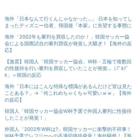
海外「日本なんて行くんじゃなかった…」 日本を知ってし
まったディズニー信者、帰国後『本家』に失望する事態に
海外「2002年も審判を買収したのか！」韓国サッカー協
会による国際試合の審判買収が発覚し大騒ぎ！【海外の反
応】
【激震】韓国人「韓国サッカー協会、W杯・五輪で複数回
の性接待を行い審判を買収していたことが発覚…（ﾌﾞﾙﾌﾞ
ﾙ」＝韓国の反応
海外「日本にはこんな特殊な標識があるんだけど皆は見た
ことある？」→「何これめちゃくちゃ可愛いｗｗ」【海外
の反応】
韓国人「韓国サッカー協会W杯予選で外国人審判に性接待
したことが発覚！」
外国人「2002年W杯は?」韓国サッカーに衝撃的不祥事！
W杯予選でレフリーへの不適切接待発覚！海外騒然！【海