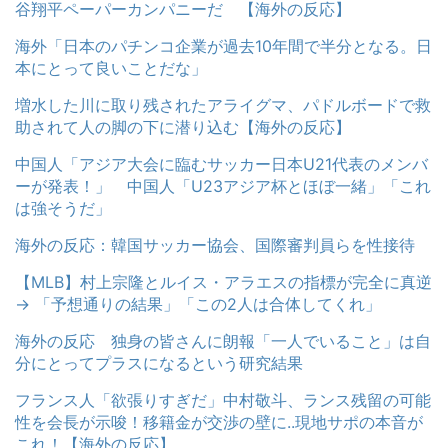
谷翔平ペーパーカンパニーだ 【海外の反応】
海外「日本のパチンコ企業が過去10年間で半分となる。日
本にとって良いことだな」
増水した川に取り残されたアライグマ、パドルボードで救
助されて人の脚の下に潜り込む【海外の反応】
中国人「アジア大会に臨むサッカー日本U21代表のメンバ
ーが発表！」 中国人「U23アジア杯とほぼ一緒」「これ
は強そうだ」
海外の反応：韓国サッカー協会、国際審判員らを性接待
【MLB】村上宗隆とルイス・アラエスの指標が完全に真逆
→ 「予想通りの結果」「この2人は合体してくれ」
海外の反応 独身の皆さんに朗報「一人でいること」は自
分にとってプラスになるという研究結果
フランス人「欲張りすぎだ」中村敬斗、ランス残留の可能
性を会長が示唆！移籍金が交渉の壁に..現地サポの本音が
これ！【海外の反応】