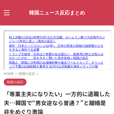
韓国ニュース反応まとめ
HOME
>
韓国の反応
>
韓国の反応
「専業主夫になりたい」一方的に退職した
夫…韓国で“男女逆なら普通？”と離婚是
非をめぐり激論