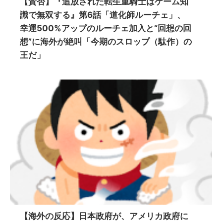
【賛否】『追放された転生重騎士はゲーム知
識で無双する』第6話「道化師ルーチェ」、
幸運500%アップのルーチェ加入と“回想の回
想”に海外が絶叫「今期のスロップ（駄作）の
王だ」
【海外の反応】日本政府が、アメリカ政府に