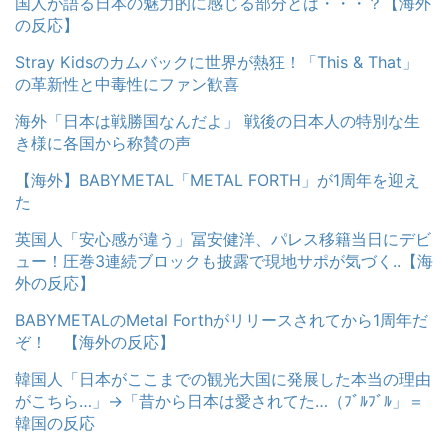
国人が語る日本の魅力的に感じる部分とは・・・？【海外
の反応】
Stray Kidsのカムバックに世界が熱狂！「This & That」
の革新性と中毒性にファン歓喜
海外「日本は戦勝国なんだよ」 戦後の日本人の特別な生
き様に各国から称賛の声
【海外】BABYMETAL「METAL FORTH」が1周年を迎え
た
英国人「安心感が違う」冨安健洋、パレス移籍当日にデビ
ュー！圧巻3連続ブロックも披露で現地サポが気づく..【海
外の反応】
BABYMETALのMetal Forthがリリースされてから1周年だ
ぞ！ 【海外の反応】
韓国人「日本がここまでの観光大国に発展した本当の理由
がこちら…」→「昔から日本は愛されてた…（ﾌﾞﾙﾌﾞﾙ」＝
韓国の反応