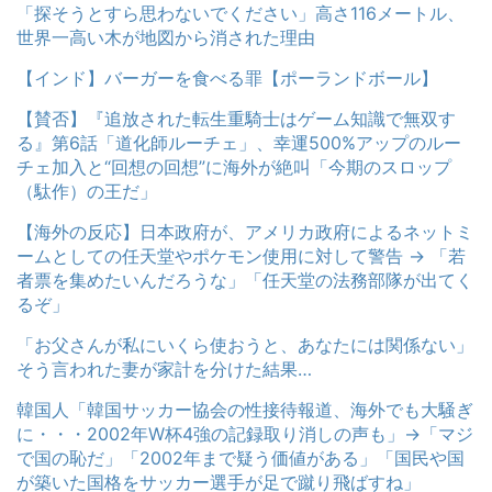
「探そうとすら思わないでください」高さ116メートル、
世界一高い木が地図から消された理由
【インド】バーガーを食べる罪【ポーランドボール】
【賛否】『追放された転生重騎士はゲーム知識で無双す
る』第6話「道化師ルーチェ」、幸運500%アップのルー
チェ加入と“回想の回想”に海外が絶叫「今期のスロップ
（駄作）の王だ」
【海外の反応】日本政府が、アメリカ政府によるネットミ
ームとしての任天堂やポケモン使用に対して警告 → 「若
者票を集めたいんだろうな」「任天堂の法務部隊が出てく
るぞ」
「お父さんが私にいくら使おうと、あなたには関係ない」
そう言われた妻が家計を分けた結果…
韓国人「韓国サッカー協会の性接待報道、海外でも大騒ぎ
に・・・2002年W杯4強の記録取り消しの声も」→「マジ
で国の恥だ」「2002年まで疑う価値がある」「国民や国
が築いた国格をサッカー選手が足で蹴り飛ばすね」