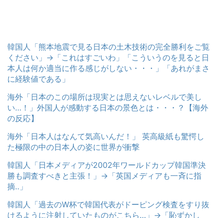
韓国人「熊本地震で見る日本の土木技術の完全勝利をご覧
ください」→「これはすごいわ」「こういうのを見ると日
本人は何か適当に作る感じがしない・・・」「あれがまさ
に経験値である」
海外「日本のこの場所は現実とは思えないレベルで美し
い…！」外国人が感動する日本の景色とは・・・？【海外
の反応】
海外「日本人はなんて気高いんだ！」 英高級紙も驚愕し
た極限の中の日本人の姿に世界が衝撃
韓国人「日本メディアが2002年ワールドカップ韓国準決
勝も調査すべきと主張！」→「英国メディアも一斉に指
摘‥」
韓国人「過去のW杯で韓国代表がドーピング検査をすり抜
けるように注射していたものがこちら…」→「恥ずかし