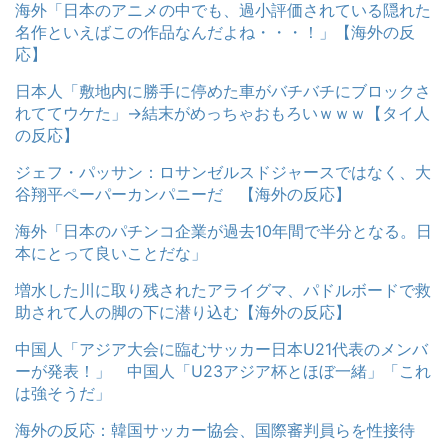
海外「日本のアニメの中でも、過小評価されている隠れた
名作といえばこの作品なんだよね・・・！」【海外の反
応】
日本人「敷地内に勝手に停めた車がバチバチにブロックさ
れててウケた」→結末がめっちゃおもろいｗｗｗ【タイ人
の反応】
ジェフ・パッサン：ロサンゼルスドジャースではなく、大
谷翔平ペーパーカンパニーだ 【海外の反応】
海外「日本のパチンコ企業が過去10年間で半分となる。日
本にとって良いことだな」
増水した川に取り残されたアライグマ、パドルボードで救
助されて人の脚の下に潜り込む【海外の反応】
中国人「アジア大会に臨むサッカー日本U21代表のメンバ
ーが発表！」 中国人「U23アジア杯とほぼ一緒」「これ
は強そうだ」
海外の反応：韓国サッカー協会、国際審判員らを性接待