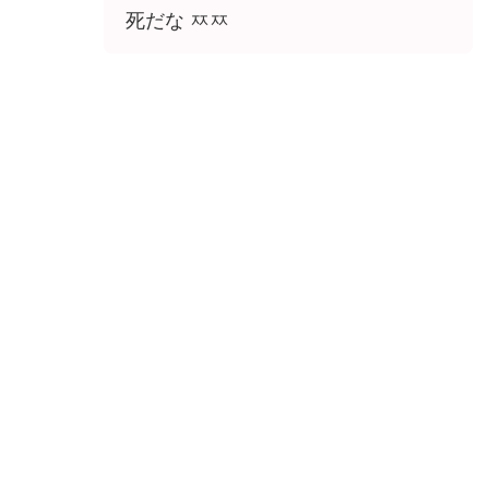
死だな ㅉㅉ