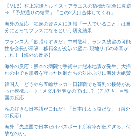
【MLB】村上宗隆とルイス・アラエスの指標が完全に真逆
→ 「予想通りの結果」「この2人は合体してくれ」
海外の反応 独身の皆さんに朗報「一人でいること」は自
分にとってプラスになるという研究結果
フランス人「欲張りすぎだ」中村敬斗、ランス残留の可能
性を会長が示唆！移籍金が交渉の壁に..現地サポの本音が
これ！【海外の反応】
海外の反応：熊本の病院で手術中に熊本地震が発生、大揺
れの中でも患者を守った医師たちの対応ぶりに海外大絶賛
韓国人「どうやら五輪サッカー日韓戦でも審判の接待があ
った模様…」→「メダル剥奪なのでは…？（ﾌﾞﾙﾌﾞﾙ」＝韓
国の反応
私の好きな日本語がこれだ←「日本は太っ腹だな」（海外
の反応）
海外「先進国で日本だけパスポート所有率が低すぎる、何
故なのか」