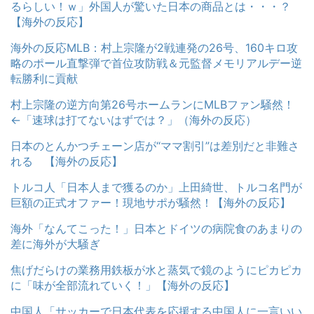
るらしい！ｗ」外国人が驚いた日本の商品とは・・・？
【海外の反応】
海外の反応MLB：村上宗隆が2戦連発の26号、160キロ攻
略のポール直撃弾で首位攻防戦＆元監督メモリアルデー逆
転勝利に貢献
村上宗隆の逆方向第26号ホームランにMLBファン騒然！
←「速球は打てないはずでは？」（海外の反応）
日本のとんかつチェーン店が“ママ割引”は差別だと非難さ
れる 【海外の反応】
トルコ人「日本人まで獲るのか」上田綺世、トルコ名門が
巨額の正式オファー！現地サポが騒然！【海外の反応】
海外「なんてこった！」日本とドイツの病院食のあまりの
差に海外が大騒ぎ
焦げだらけの業務用鉄板が水と蒸気で鏡のようにピカピカ
に「味が全部流れていく！」【海外の反応】
中国人「サッカーで日本代表を応援する中国人に一言いい