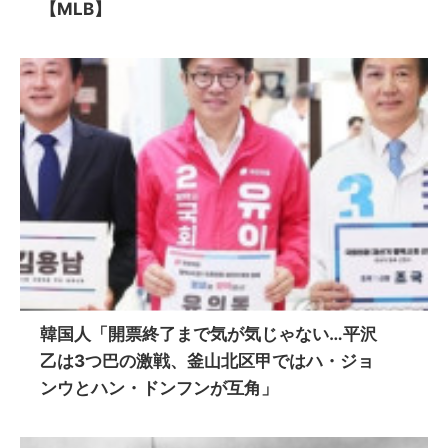
【MLB】
韓国人「開票終了まで気が気じゃない…平沢
乙は3つ巴の激戦、釜山北区甲ではハ・ジョ
ンウとハン・ドンフンが互角」