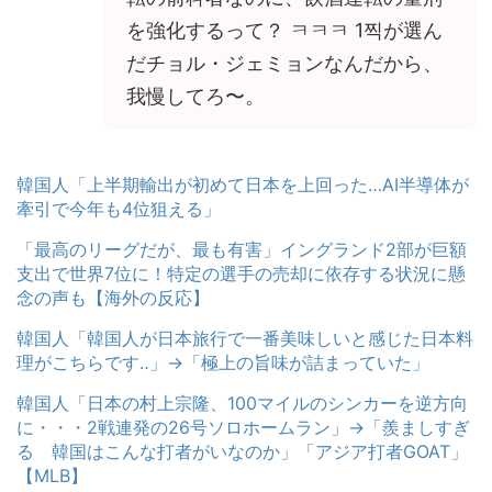
を強化するって？ ㅋㅋㅋ 1찍が選ん
だチョル・ジェミョンなんだから、
我慢してろ〜。
韓国人「上半期輸出が初めて日本を上回った…AI半導体が
牽引で今年も4位狙える」
「最高のリーグだが、最も有害」イングランド2部が巨額
支出で世界7位に！特定の選手の売却に依存する状況に懸
念の声も【海外の反応】
韓国人「韓国人が日本旅行で一番美味しいと感じた日本料
理がこちらです‥」→「極上の旨味が詰まっていた」
韓国人「日本の村上宗隆、100マイルのシンカーを逆方向
に・・・2戦連発の26号ソロホームラン」→「羨ましすぎ
る 韓国はこんな打者がいなのか」「アジア打者GOAT」
【MLB】