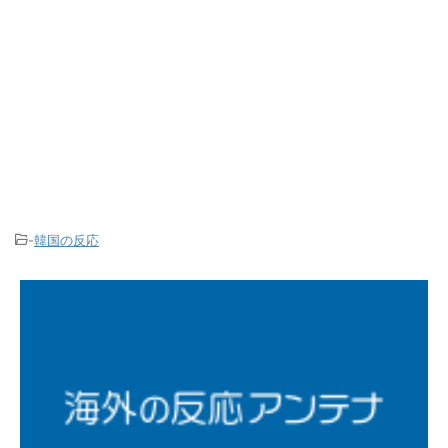
-
韓国の反応