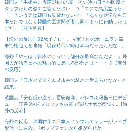
韓国人「手術中に震度6強の地震、その時の日本の医療ス
タッフたちの姿をご覧ください」→「マジで鳥肌立った」
「こういう姿は韓国も見習わないと」「あんな状況なら日
本だけではなく韓国の医療関係者も同じように行動したは
ずだ」【熊本地震】
【海外の反応】52歳イチロー、マ軍主催のホームラン競
争で柵越えを連発「現役時代の噂は本当だったんだな…」
海外「やっぱり日本のこういう部分が最高なんだよ！」外
国人が語る日本の魅力的に感じる部分とは・・・？【海外
の反応】
韓国人「日本の柴犬くん散歩中の暑さに耐えられなかった
結果」
英国人「安心感が違う」冨安健洋、パレス移籍当日にデビ
ュー！圧巻3連続ブロックも披露で現地サポが気づく..【海
外の反応】
海外の反応：韓国在住の日本人インフルエンサーがライブ
配信中に自殺、Kポップファンから嫌がらせか