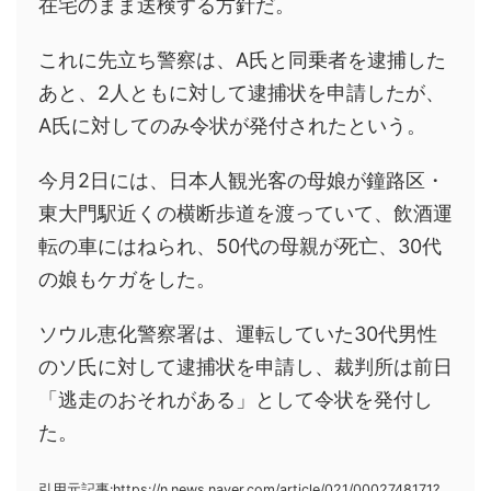
在宅のまま送検する方針だ。
これに先立ち警察は、A氏と同乗者を逮捕した
あと、2人ともに対して逮捕状を申請したが、
A氏に対してのみ令状が発付されたという。
今月2日には、日本人観光客の母娘が鐘路区・
東大門駅近くの横断歩道を渡っていて、飲酒運
転の車にはねられ、50代の母親が死亡、30代
の娘もケガをした。
ソウル恵化警察署は、運転していた30代男性
のソ氏に対して逮捕状を申請し、裁判所は前日
「逃走のおそれがある」として令状を発付し
た。
引用元記事:https://n.news.naver.com/article/021/0002748171?