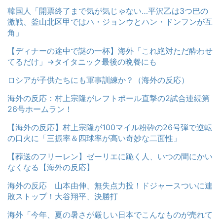
韓国人「開票終了まで気が気じゃない…平沢乙は3つ巴の
激戦、釜山北区甲ではハ・ジョンウとハン・ドンフンが互
角」
【ディナーの途中で謎の一杯】海外「これ絶対ただ酔わせ
てるだけ」→タイタニック最後の晩餐にも
ロシアが子供たちにも軍事訓練か？（海外の反応）
海外の反応：村上宗隆がレフトポール直撃の2試合連続第
26号ホームラン！
【海外の反応】村上宗隆が100マイル粉砕の26号弾で逆転
の口火に「三振率＆四球率が高い奇妙な二面性」
【葬送のフリーレン】ゼーリエに跪く人、いつの間にかい
なくなる【海外の反応】
海外の反応 山本由伸、無失点力投！ドジャースついに連
敗ストップ！大谷翔平、決勝打
海外「今年、夏の暑さが厳しい日本でこんなものが売れて