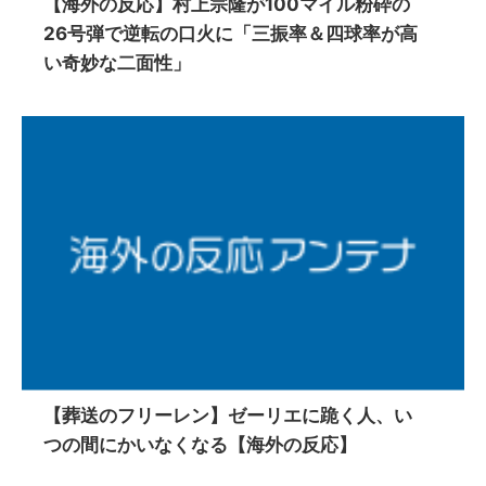
【海外の反応】村上宗隆が100マイル粉砕の
26号弾で逆転の口火に「三振率＆四球率が高
い奇妙な二面性」
【葬送のフリーレン】ゼーリエに跪く人、い
つの間にかいなくなる【海外の反応】