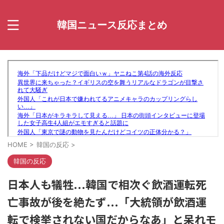
韓国ニュース反応まとめ
HOME
>
韓国の反応
>
韓国の反応
日本人も犠牲...韓国で相次ぐ飲酒運転死
亡事故が後を絶たず...「大統領が飲酒運
転で検挙されない国だからなあ」と呆れモ