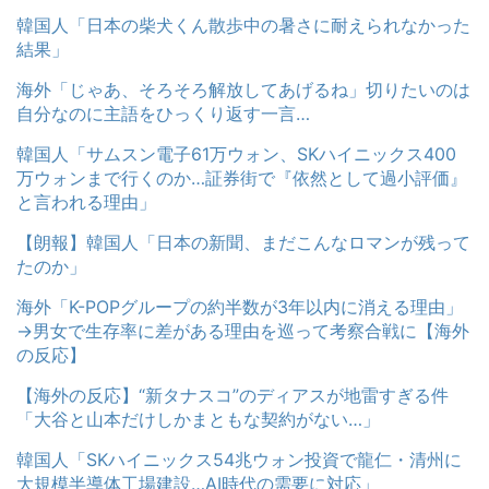
韓国人「日本の柴犬くん散歩中の暑さに耐えられなかった
結果」
海外「じゃあ、そろそろ解放してあげるね」切りたいのは
自分なのに主語をひっくり返す一言…
韓国人「サムスン電子61万ウォン、SKハイニックス400
万ウォンまで行くのか…証券街で『依然として過小評価』
と言われる理由」
【朗報】韓国人「日本の新聞、まだこんなロマンが残って
たのか」
海外「K-POPグループの約半数が3年以内に消える理由」
→男女で生存率に差がある理由を巡って考察合戦に【海外
の反応】
【海外の反応】“新タナスコ”のディアスが地雷すぎる件
「大谷と山本だけしかまともな契約がない…」
韓国人「SKハイニックス54兆ウォン投資で龍仁・清州に
大規模半導体工場建設…AI時代の需要に対応」