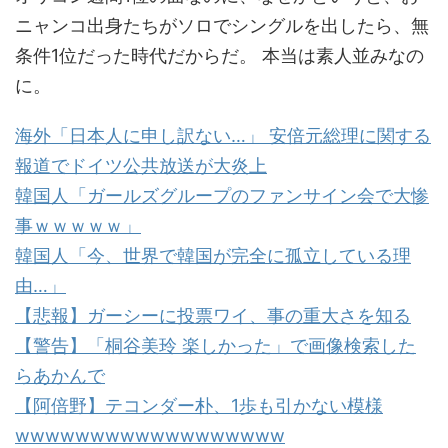
ニャンコ出身たちがソロでシングルを出したら、無
条件1位だった時代だからだ。 本当は素人並みなの
に。
海外「日本人に申し訳ない…」 安倍元総理に関する
報道でドイツ公共放送が大炎上
韓国人「ガールズグループのファンサイン会で大惨
事ｗｗｗｗｗ」
韓国人「今、世界で韓国が完全に孤立している理
由…」
【悲報】ガーシーに投票ワイ、事の重大さを知る
【警告】「桐谷美玲 楽しかった」で画像検索した
らあかんで
【阿倍野】テコンダー朴、1歩も引かない模様
wwwwwwwwwwwwwwwwww