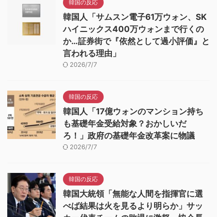
韓国の反応
韓国人「サムスン電子61万ウォン、SK
ハイニックス400万ウォンまで行くの
か…証券街で『依然として過小評価』と
言われる理由」
2026/7/7
韓国の反応
韓国人「17億ウォンのマンション持ち
も基礎年金受給対象？おかしいだ
ろ！」政府の基礎年金改革案に物議
2026/7/7
韓国の反応
韓国大統領「無能な人間を指揮官に選
べば結果は火を見るより明らか」サッ