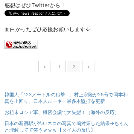
感想はぜひTwitterから！
面白かったぜひ応援お願いします↓
<
1
2
>
韓国人「123メートルの砲撃…」村上宗隆が25号で岡本和
真を上回り、日本人ルーキー最多本塁打を更新
お粗末ロシア軍、機密会議で大失態！（海外の反応）
日本の新宿駅が怖いネコの写真で鳩対策した結果→ちゃん
と理解してて笑うｗｗｗ【タイ人の反応】