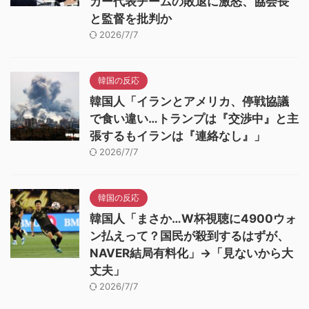
カー代表チームの敗退に激怒、協会長
と監督を批判か
2026/7/7
韓国の反応
韓国人「イランとアメリカ、停戦協議
で食い違い…トランプは『交渉中』と主
張するもイランは『連絡なし』」
2026/7/7
韓国の反応
韓国人「まさか…W杯視聴に4900ウォ
ン払えって？国民が殺到するはずが、
NAVER結局有料化」→「見ないから大
丈夫」
2026/7/7