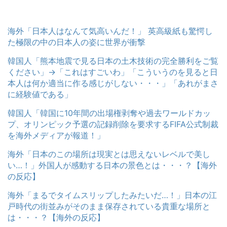
海外「日本人はなんて気高いんだ！」 英高級紙も驚愕し
た極限の中の日本人の姿に世界が衝撃
韓国人「熊本地震で見る日本の土木技術の完全勝利をご覧
ください」→「これはすごいわ」「こういうのを見ると日
本人は何か適当に作る感じがしない・・・」「あれがまさ
に経験値である」
韓国人「韓国に10年間の出場権剥奪や過去ワールドカッ
プ、オリンピック予選の記録削除を要求するFIFA公式制裁
を海外メディアが報道！」
海外「日本のこの場所は現実とは思えないレベルで美し
い…！」外国人が感動する日本の景色とは・・・？【海外
の反応】
海外「まるでタイムスリップしたみたいだ…！」日本の江
戸時代の街並みがそのまま保存されている貴重な場所と
は・・・？【海外の反応】