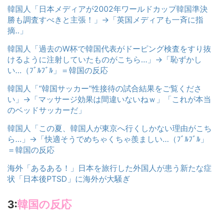
韓国人「日本メディアが2002年ワールドカップ韓国準決
勝も調査すべきと主張！」→「英国メディアも一斉に指
摘‥」
韓国人「過去のW杯で韓国代表がドーピング検査をすり抜
けるように注射していたものがこちら…」→「恥ずかし
い…（ﾌﾞﾙﾌﾞﾙ」＝韓国の反応
韓国人「“韓国サッカー”性接待の試合結果をご覧くださ
い」→「マッサージ効果は間違いないねｗ」「これが本当
のベッドサッカーだ」
韓国人「この夏、韓国人が東京へ行くしかない理由がこち
ら…」→「快適そうでめちゃくちゃ羨ましい…（ﾌﾞﾙﾌﾞﾙ」
＝韓国の反応
海外「あるある！」日本を旅行した外国人が患う新たな症
状「日本後PTSD」に海外が大騒ぎ
3:
韓国の反応