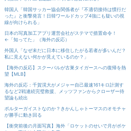
韓国人「韓国サッカー協会関係者が『不適切接待は慣行だ
った』と衝撃発言！日韓ワールドカップ4強にも疑いの視
線が向けられる」
日本の写真加工アプリ運営会社がステマで措置命令！
←「知ってた」（海外の反応）
外国人「なぜ未だに日本に移住したがる若者が多いんだ？
私に見えない何かが見えているのか？」
【海外の反応】スクーバルが古巣タイガースへの復帰を熱
望【MLB】
海外の反応：千賀滉大がメジャー自己最速161キロ計測す
るなど2戦連続完璧救援、メッツファンからクローザー待
望論も続出
ポルターガイストなのか？きかんしゃトーマスのオモチャ
が勝手に動き回る
【衝突前後の月面写真】海外「ロケットのせいで月がボケ