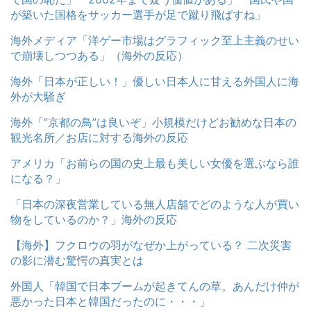
が築いた国格をサッカー選手が足で蹴り飛ばすね」
海外メディア「洋ゲー市場はグラフィック至上主義のせい
で崩壊しつつある」（海外の反応）
海外「日本が正しい！」優しい日本人に甘える外国人に海
外が大騒ぎ
海外「”京都の鳥”は良いぞ」小規模だけどお勧めな日本の
観光名所／お店に対する海外の反応
アメリカ「お前らの国の史上最も美しい女優を選ぶなら誰
になる？」
「日本の深夜営業している無人店舗でどのような人が買い
物をしているのか？」海外の反応
【海外】フクロウの羽がなぜか上がっている？ 二次災害
の影に潜む驚愕の真実とは
外国人「韓国で日本ブームが起きてんの草。あんだけ仲が
悪かった日本と韓国だったのに・・・」