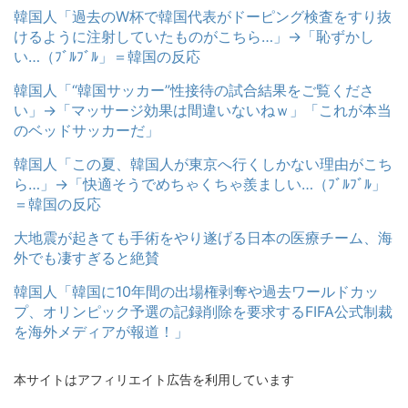
韓国人「過去のW杯で韓国代表がドーピング検査をすり抜
けるように注射していたものがこちら…」→「恥ずかし
い…（ﾌﾞﾙﾌﾞﾙ」＝韓国の反応
韓国人「“韓国サッカー”性接待の試合結果をご覧くださ
い」→「マッサージ効果は間違いないねｗ」「これが本当
のベッドサッカーだ」
韓国人「この夏、韓国人が東京へ行くしかない理由がこち
ら…」→「快適そうでめちゃくちゃ羨ましい…（ﾌﾞﾙﾌﾞﾙ」
＝韓国の反応
大地震が起きても手術をやり遂げる日本の医療チーム、海
外でも凄すぎると絶賛
韓国人「韓国に10年間の出場権剥奪や過去ワールドカッ
プ、オリンピック予選の記録削除を要求するFIFA公式制裁
を海外メディアが報道！」
本サイトはアフィリエイト広告を利用しています