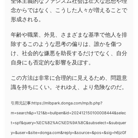
全体主義的なファシズム社会は壮大な思想や理
念からではなく、こうした人々が増えることで
形成される。
年齢や職業、外見、さまざまな基準で他人を排
除するこのような思考の偏りは、誰かを傷つ
け、社会的な嫌悪を助長するだけでなく、自分
自身にも否定的な影響を及ぼす。
この方法は非常に合理的に見えるため、問題意
識を持ちにくい。それゆえ、より危険なのだ。
引用元記事:https://mlbpark.donga.com/mp/b.php?
m=search&p=121&b=bullpen&id=202412150100008444&selec
t=spf&query=%EC%82%AC%ED%9A%8C&subselect=&subquer
y=&user=&site=donga.com&reply=&source=&pos=&sig=h6jzGf