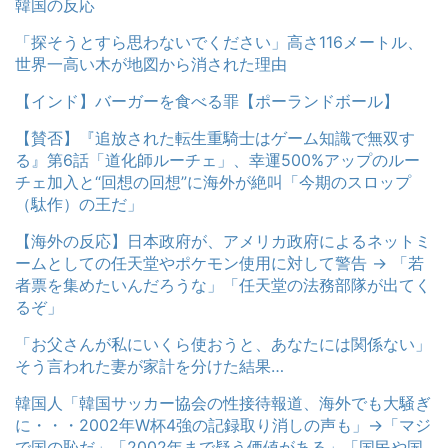
韓国の反応
「探そうとすら思わないでください」高さ116メートル、
世界一高い木が地図から消された理由
【インド】バーガーを食べる罪【ポーランドボール】
【賛否】『追放された転生重騎士はゲーム知識で無双す
る』第6話「道化師ルーチェ」、幸運500%アップのルー
チェ加入と“回想の回想”に海外が絶叫「今期のスロップ
（駄作）の王だ」
【海外の反応】日本政府が、アメリカ政府によるネットミ
ームとしての任天堂やポケモン使用に対して警告 → 「若
者票を集めたいんだろうな」「任天堂の法務部隊が出てく
るぞ」
「お父さんが私にいくら使おうと、あなたには関係ない」
そう言われた妻が家計を分けた結果…
韓国人「韓国サッカー協会の性接待報道、海外でも大騒ぎ
に・・・2002年W杯4強の記録取り消しの声も」→「マジ
で国の恥だ」「2002年まで疑う価値がある」「国民や国