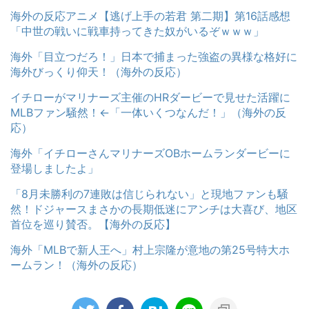
海外の反応アニメ【逃げ上手の若君 第二期】第16話感想
「中世の戦いに戦車持ってきた奴がいるぞｗｗｗ」
海外「目立つだろ！」日本で捕まった強盗の異様な格好に
海外びっくり仰天！（海外の反応）
イチローがマリナーズ主催のHRダービーで見せた活躍に
MLBファン騒然！←「一体いくつなんだ！」（海外の反
応）
海外「イチローさんマリナーズOBホームランダービーに
登場しましたよ」
「8月未勝利の7連敗は信じられない」と現地ファンも騒
然！ドジャースまさかの長期低迷にアンチは大喜び、地区
首位を巡り賛否。【海外の反応】
海外「MLBで新人王へ」村上宗隆が意地の第25号特大ホ
ームラン！（海外の反応）