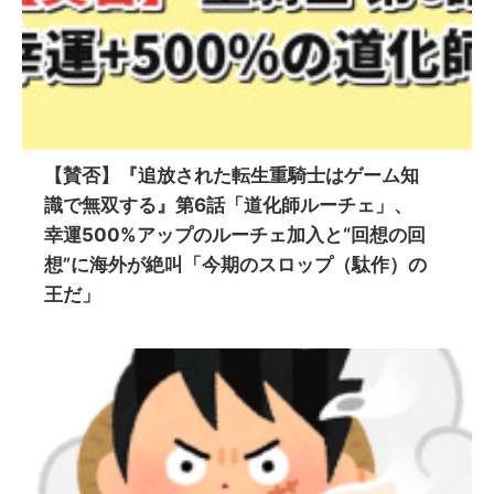
【賛否】『追放された転生重騎士はゲーム知
識で無双する』第6話「道化師ルーチェ」、
幸運500%アップのルーチェ加入と“回想の回
想”に海外が絶叫「今期のスロップ（駄作）の
王だ」