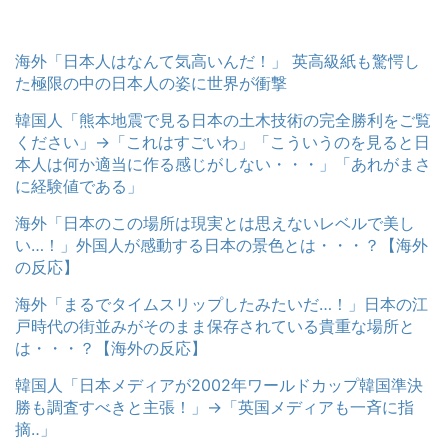
海外「日本人はなんて気高いんだ！」 英高級紙も驚愕し
た極限の中の日本人の姿に世界が衝撃
韓国人「熊本地震で見る日本の土木技術の完全勝利をご覧
ください」→「これはすごいわ」「こういうのを見ると日
本人は何か適当に作る感じがしない・・・」「あれがまさ
に経験値である」
海外「日本のこの場所は現実とは思えないレベルで美し
い…！」外国人が感動する日本の景色とは・・・？【海外
の反応】
海外「まるでタイムスリップしたみたいだ…！」日本の江
戸時代の街並みがそのまま保存されている貴重な場所と
は・・・？【海外の反応】
韓国人「日本メディアが2002年ワールドカップ韓国準決
勝も調査すべきと主張！」→「英国メディアも一斉に指
摘‥」