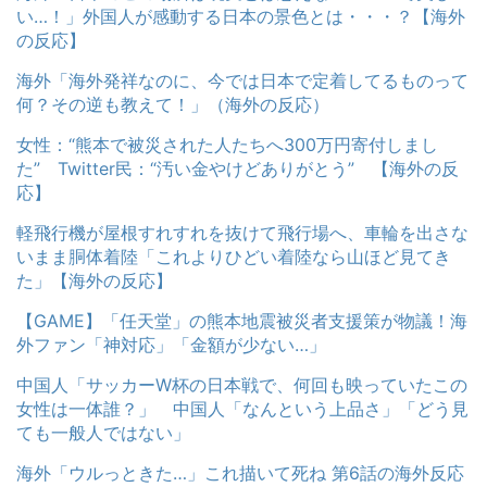
い…！」外国人が感動する日本の景色とは・・・？【海外
の反応】
海外「海外発祥なのに、今では日本で定着してるものって
何？その逆も教えて！」（海外の反応）
女性：“熊本で被災された人たちへ300万円寄付しまし
た” Twitter民：“汚い金やけどありがとう” 【海外の反
応】
軽飛行機が屋根すれすれを抜けて飛行場へ、車輪を出さな
いまま胴体着陸「これよりひどい着陸なら山ほど見てき
た」【海外の反応】
【GAME】「任天堂」の熊本地震被災者支援策が物議！海
外ファン「神対応」「金額が少ない…」
中国人「サッカーW杯の日本戦で、何回も映っていたこの
女性は一体誰？」 中国人「なんという上品さ」「どう見
ても一般人ではない」
海外「ウルっときた…」これ描いて死ね 第6話の海外反応