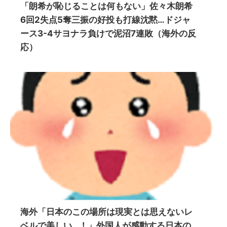
「朗希が恥じることは何もない」佐々木朗希
6回2失点5奪三振の好投も打線沈黙…ドジャ
ース3-4サヨナラ負けで泥沼7連敗（海外の反
応）
海外「日本のこの場所は現実とは思えないレ
ベルで美しい…！」外国人が感動する日本の