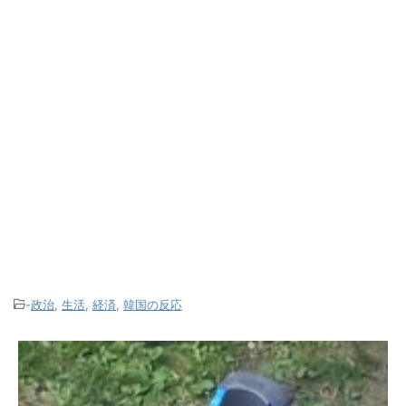
-
政治
,
生活
,
経済
,
韓国の反応