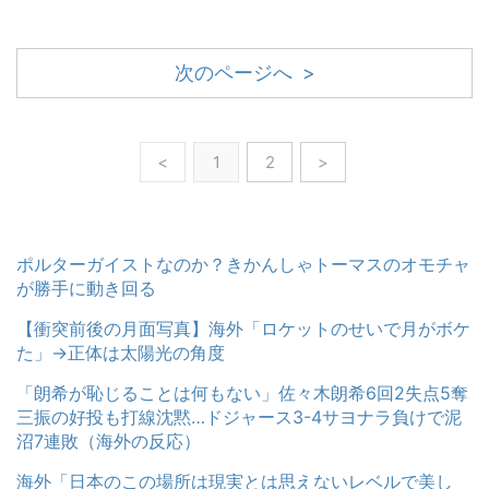
次のページへ >
<
1
2
>
ポルターガイストなのか？きかんしゃトーマスのオモチャ
が勝手に動き回る
【衝突前後の月面写真】海外「ロケットのせいで月がボケ
た」→正体は太陽光の角度
「朗希が恥じることは何もない」佐々木朗希6回2失点5奪
三振の好投も打線沈黙…ドジャース3-4サヨナラ負けで泥
沼7連敗（海外の反応）
海外「日本のこの場所は現実とは思えないレベルで美し