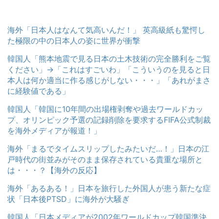
海外「日本人はなんて気高いんだ！」 英高級紙も驚愕し
た極限の中の日本人の姿に世界が衝撃
韓国人「熊本地震で見る日本の土木技術の完全勝利をご覧
ください」→「これはすごいわ」「こういうのを見ると日
本人は何か適当に作る感じがしない・・・」「あれがまさ
に経験値である」
韓国人「韓国に10年間の出場権剥奪や過去ワールドカッ
プ、オリンピック予選の記録削除を要求するFIFA公式制裁
を海外メディアが報道！」
海外「まるでタイムスリップしたみたいだ…！」日本の江
戸時代の街並みがそのまま保存されている貴重な場所と
は・・・？【海外の反応】
海外「あるある！」日本を旅行した外国人が患う新たな症
状「日本後PTSD」に海外が大騒ぎ
韓国人「日本メディアが2002年ワールドカップ韓国準決