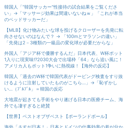
韓国人「“韓国サッカー”性接待の試合結果をご覧くださ
い」→「マッサージ効果は間違いないねｗ」「これが本当
のベッドサッカーだ」
【MLB】化け物みたいな球を投げるクローザーを先発に転
向させないのはなんで？ → 「100mとマラソンの違い」
「先発は2－3種類の一級品の変化球が必要だからな」
外国人「アジア杯で優勝するんだ」日本代表、W杯ポット
1入りに現実味!?2030大会で出場枠「64」なら追い風に！
アメリカ人もポット1争いに熱視線！【海外の反応】
韓国人「過去のW杯で韓国代表がドーピング検査をすり抜
けるように注射していたものがこちら…」→「恥ずかし
い…（ﾌﾞﾙﾌﾞﾙ」＝韓国の反応
大地震が起きても手術をやり遂げる日本の医療チーム、海
外でも凄すぎると絶賛
【世界】ベストオブザベスト【ポーランドボール】
海外「さすが日本！」日本とドイツの仕事効率の差が分か