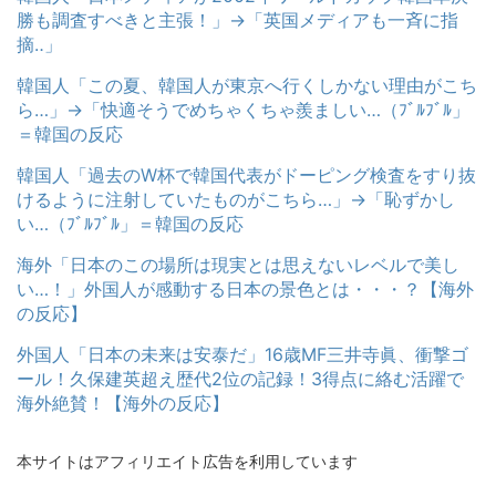
勝も調査すべきと主張！」→「英国メディアも一斉に指
摘‥」
韓国人「この夏、韓国人が東京へ行くしかない理由がこち
ら…」→「快適そうでめちゃくちゃ羨ましい…（ﾌﾞﾙﾌﾞﾙ」
＝韓国の反応
韓国人「過去のW杯で韓国代表がドーピング検査をすり抜
けるように注射していたものがこちら…」→「恥ずかし
い…（ﾌﾞﾙﾌﾞﾙ」＝韓国の反応
海外「日本のこの場所は現実とは思えないレベルで美し
い…！」外国人が感動する日本の景色とは・・・？【海外
の反応】
外国人「日本の未来は安泰だ」16歳MF三井寺眞、衝撃ゴ
ール！久保建英超え歴代2位の記録！3得点に絡む活躍で
海外絶賛！【海外の反応】
本サイトはアフィリエイト広告を利用しています