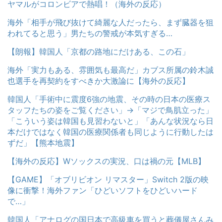
ヤマルがコロンビアで熱唱！（海外の反応）
海外「相手が飛び抜けて綺麗な人だったら、まず臓器を狙
われてると思う」男たちの警戒が本気すぎる…
【朗報】韓国人「京都の路地にだけある、この石」
海外「実力もある、雰囲気も最高だ」カブス所属の鈴木誠
也選手を再契約をすべきか大激論に【海外の反応】
韓国人「手術中に震度6強の地震、その時の日本の医療ス
タッフたちの姿をご覧ください」→「マジで鳥肌立った」
「こういう姿は韓国も見習わないと」「あんな状況なら日
本だけではなく韓国の医療関係者も同じように行動したは
ずだ」【熊本地震】
【海外の反応】Wソックスの実況、口は禍の元【MLB】
【GAME】「オブリビオン リマスター」Switch 2版の映
像に衝撃！海外ファン「ひどいソフトをひどいハード
で…」
韓国人「アナログの国日本で高級車を買うと葬儀屋さんみ