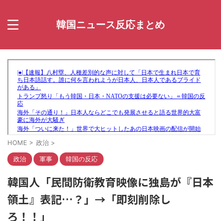
韓国ニュース反応まとめ
HOME
>
政治
>
政治
軍事
韓国の反応
韓国人「民間防衛教育映像に独島が『日本
領土』表記…？」→「即刻削除し
ろ！！」