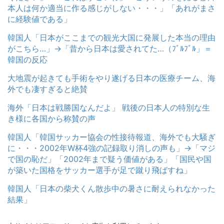
本人は何か適当に作る感じがしない・・・」「あれがまさ
に経験値である」
韓国人「日本がここまでの観光大国に発展した本当の理由
がこちら…」→「昔から日本は愛されてた…（ﾌﾞﾙﾌﾞﾙ」＝
韓国の反応
大地震が起きても手術をやり遂げる日本の医療チーム、海
外でも凄すぎると絶賛
海外「日本は戦勝国なんだよ」 戦後の日本人の特別な生
き様に各国から称賛の声
韓国人「韓国サッカー協会の性接待報道、海外でも大騒ぎ
に・・・2002年W杯4強の記録取り消しの声も」→「マジ
で国の恥だ」「2002年まで疑う価値がある」「国民や国
が築いた国格をサッカー選手が足で蹴り飛ばすね」
韓国人「日本の柴犬くん散歩中の暑さに耐えられなかった
結果」