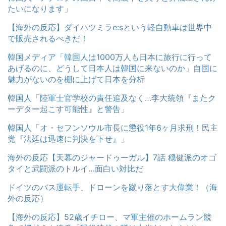
たいになります」
【海外の反応】ダイハツミラe:sという軽自動車は世界中
で販売されるべきだ！
韓国メディア「韓国人は1000万人も日本に旅行に行って
あげるのに、どうして日本人は韓国に来ないのか」自国に
魅力がないのを棚に上げて日本を分析
韓国人「陸軍士官学校の責任追及なく…李大統領『またク
ーデター起こす可能性』と警告」
韓国人「オ・セフンソウル市長に懲役1年6ヶ月求刑！民主
党『法廷は迅速に判決を下せ』」
海外の反応【天幕のジャードゥーガル】7話 穏健派のオゴ
タイと武闘派のトルイ…面白い対比だ
ドイツのバス運転手、ドローンを蹴り落とす大偉業！（海
外の反応）
【海外の反応】52歳イチロー、マ軍主催のホームラン競