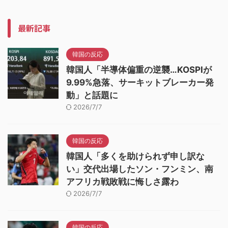
最新記事
韓国の反応
韓国人「半導体偏重の逆襲…KOSPIが
9.99%急落、サーキットブレーカー発
動」と話題に
2026/7/7
韓国の反応
韓国人「多くを助けられず申し訳な
い」交代出場したソン・フンミン、南
アフリカ戦敗戦に悔しさ露わ
2026/7/7
韓国の反応