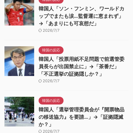
韓国人「ソン・フンミン、ワールドカ
ップでまたも涙…監督運に恵まれず」
→「あまりにも可哀想だ」
2026/7/7
韓国の反応
韓国人「投票用紙不足問題で前選管委
員長らが出国禁止に」→「茶番だ」
「不正選挙の証拠隠しか？」
2026/7/7
韓国の反応
韓国人「選挙管理委員会が『開票物品
の移送協力』を要請…」→「証拠隠滅
か？」
2026/7/7