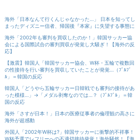
海外「日本なんて行くんじゃなかった…」 日本を知ってし
まったディズニー信者、帰国後『本家』に失望する事態に
海外「2002年も審判を買収したのか！」韓国サッカー協
会による国際試合の審判買収が発覚し大騒ぎ！【海外の反
応】
【激震】韓国人「韓国サッカー協会、W杯・五輪で複数回
の性接待を行い審判を買収していたことが発覚…（ﾌﾞﾙﾌﾞ
ﾙ」＝韓国の反応
韓国人「どうやら五輪サッカー日韓戦でも審判の接待があ
った模様…」→「メダル剥奪なのでは…？（ﾌﾞﾙﾌﾞﾙ」＝韓
国の反応
海外「さすが日本！」日本の医療従事者の倫理観の高さに
海外が超感動
外国人「2002年W杯は?」韓国サッカーに衝撃的不祥事！
W杯予選でレフリーへの不適切接待発覚！海外騒然！【海