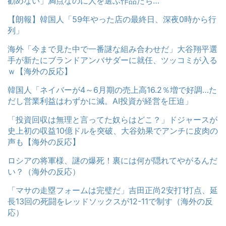
勧めない」満点なのに人を選ぶ作品たち…
【朗報】韓国人「59年やった店の最終日、深夜0時から行
列」
海外「今まで見た中で一番謎な組み合わせだ」大谷翔平選
手が新たにブランドアンバサダーに就任、ツッコミが入る
ｗ【海外の反応】
韓国人「ネイバーが4～6月期の売上高16.2％増で好調…た
だし営業利益はわずかに減。AI投資が経営を圧迫」
「投資回収は無理と言ってた奴らはどこ？」ドジャースが
史上初の収益10億ドルを突破、大谷効果でアンチに皮肉の
声も【海外の反応】
ロシアの将軍様、謎の爆死！裏には何が隠れてやがるんだ
い？（海外の反応）
「マサの走塁フォームは完璧だ」吉田正尚2安打1打点、延
長13回の死闘をレッドソックスが12-11で制す（海外の反
応）