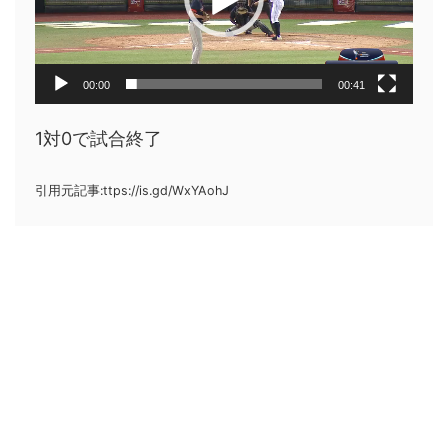
ヤ
ー
00:00
00:41
1対0で試合終了
引用元記事:ttps://is.gd/WxYAohJ