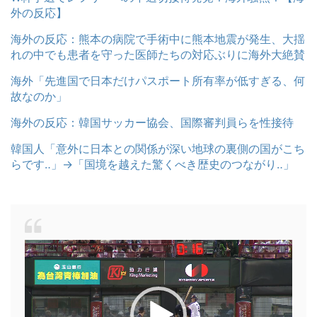
外の反応】
海外の反応：熊本の病院で手術中に熊本地震が発生、大揺
れの中でも患者を守った医師たちの対応ぶりに海外大絶賛
海外「先進国で日本だけパスポート所有率が低すぎる、何
故なのか」
海外の反応：韓国サッカー協会、国際審判員らを性接待
韓国人「意外に日本との関係が深い地球の裏側の国がこち
らです‥」→「国境を越えた驚くべき歴史のつながり‥」
動
画
プ
レ
ー