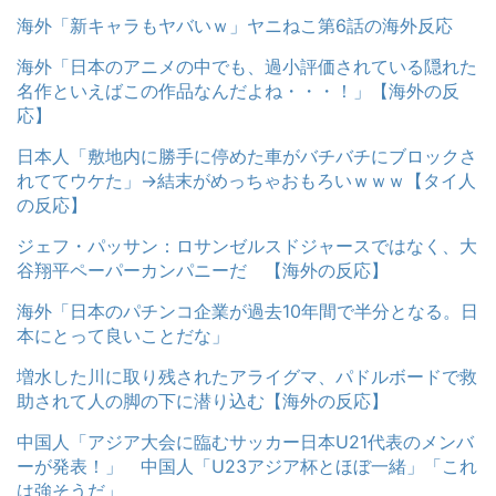
海外「新キャラもヤバいｗ」ヤニねこ第6話の海外反応
海外「日本のアニメの中でも、過小評価されている隠れた
名作といえばこの作品なんだよね・・・！」【海外の反
応】
日本人「敷地内に勝手に停めた車がバチバチにブロックさ
れててウケた」→結末がめっちゃおもろいｗｗｗ【タイ人
の反応】
ジェフ・パッサン：ロサンゼルスドジャースではなく、大
谷翔平ペーパーカンパニーだ 【海外の反応】
海外「日本のパチンコ企業が過去10年間で半分となる。日
本にとって良いことだな」
増水した川に取り残されたアライグマ、パドルボードで救
助されて人の脚の下に潜り込む【海外の反応】
中国人「アジア大会に臨むサッカー日本U21代表のメンバ
ーが発表！」 中国人「U23アジア杯とほぼ一緒」「これ
は強そうだ」