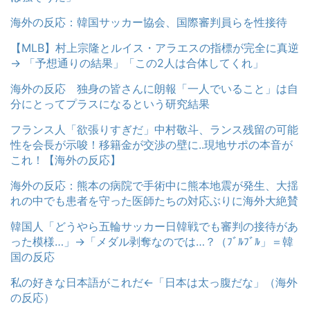
海外の反応：韓国サッカー協会、国際審判員らを性接待
【MLB】村上宗隆とルイス・アラエスの指標が完全に真逆
→ 「予想通りの結果」「この2人は合体してくれ」
海外の反応 独身の皆さんに朗報「一人でいること」は自
分にとってプラスになるという研究結果
フランス人「欲張りすぎだ」中村敬斗、ランス残留の可能
性を会長が示唆！移籍金が交渉の壁に..現地サポの本音が
これ！【海外の反応】
海外の反応：熊本の病院で手術中に熊本地震が発生、大揺
れの中でも患者を守った医師たちの対応ぶりに海外大絶賛
韓国人「どうやら五輪サッカー日韓戦でも審判の接待があ
った模様…」→「メダル剥奪なのでは…？（ﾌﾞﾙﾌﾞﾙ」＝韓
国の反応
私の好きな日本語がこれだ←「日本は太っ腹だな」（海外
の反応）