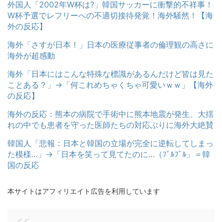
外国人「2002年W杯は?」韓国サッカーに衝撃的不祥事！
W杯予選でレフリーへの不適切接待発覚！海外騒然！【海
外の反応】
海外「さすが日本！」日本の医療従事者の倫理観の高さに
海外が超感動
海外「日本にはこんな特殊な標識があるんだけど皆は見た
ことある？」→「何これめちゃくちゃ可愛いｗｗ」【海外
の反応】
海外の反応：熊本の病院で手術中に熊本地震が発生、大揺
れの中でも患者を守った医師たちの対応ぶりに海外大絶賛
韓国人「悲報：日本と韓国の立場が完全に逆転してしまっ
た模様…」→「日本を笑って見てたのに…（ﾌﾞﾙﾌﾞﾙ」＝韓
国の反応
本サイトはアフィリエイト広告を利用しています