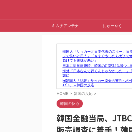
キムチアンテナ
にゅーやく
HOME
>
韓国の反応
>
韓国の反応
韓国金融当局、JTB
販売調査に着手！韓