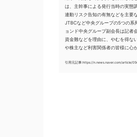
は、主幹事による発行当時の実態
連動リスク告知の有無などを主要
JTBCなど中央グループの5つの
ョンド中央グループ副会長は記者
資金難などを理由に、やむを得な
や株主など利害関係者の皆様に心
引用元記事:https://n.news.naver.com/article/0