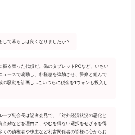
をして暮らしは良くなりましたか？
に振る舞った代償だ。偽のタブレットPCなど、いちい
ニュースで扇動し、朴槿恵を弾劾させ、警察と組んで
裁の騒動を計画し…こいつらに税金を1ウォンも投入し
ループ副会長は記者会見で、「対外経済状況の悪化と
資金難などを理由に、やむを得ない選択をせざるを得
多くの債権者や株主など利害関係者の皆様に心からお