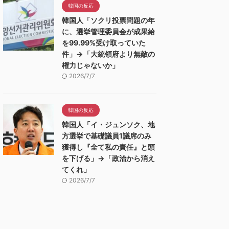
韓国の反応
韓国人「ソクリ投票問題の年
に、選挙管理委員会が成果給
を99.99%受け取っていた
件」→「大統領府より無敵の
権力じゃないか」
2026/7/7
韓国の反応
韓国人「イ・ジュンソク、地
方選挙で基礎議員1議席のみ
獲得し『全て私の責任』と頭
を下げる」→「政治から消え
てくれ」
2026/7/7