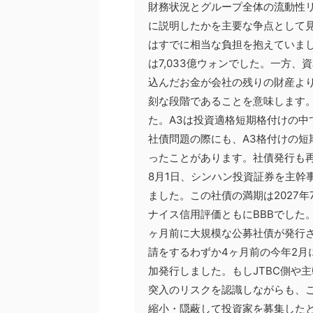
財務状況とグループ全体の流動性
に説明したかを主要な争点として見
はすでに相当な負担を抱えていまし
は7,033億ウォンでした。一方、
込んだお金が会社の残りの財産より
刻な段階であることを意味します。
た。A3は投資適格短期格付けの中
社債問題の際にも、A3格付けの短
ったことがあります。社債発行も再
8月1日、シンハン投資証券を主幹
ました。この社債の満期は2027
ナイス信用評価ともにBBBでした
ヶ月前に大規模な公募社債が発行さ
請をするわずか4ヶ月前の今年2月
加発行しました。もしJTBC側や
突入のリスクを認識しながらも、
縮小・隠蔽して投資家を募集した