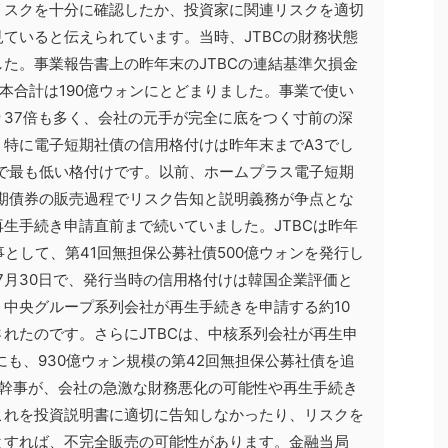
リスクを十分に確認したか、投資家に関連リスクを適切
ていると伝えられています。当時、JTBCの財務状態
た。事業報告書上の昨年末のJTBCの連結基準欠損金
資本合計は190億ウォンにとどまりました。事業で使い
37倍も多く、会社の元手が完全に底をつく寸前の深
特に電子短期社債の信用格付けは昨年末までA3でし
で最も低い格付けです。以前、ホームプラス電子短期
期債券の販売過程でリスク告知と説明義務が争点とな
生手続き申請直前まで続いていました。JTBCは昨年
事として、第41回無担保公募社債500億ウォンを発行し
年7月30日で、発行当時の信用格付けは韓国企業評価と
。中央グループ系列会社が再生手続きを申請する約10
れたのです。さらにJTBCは、中核系列会社が再生申
にも、930億ウォン規模の第42回無担保公募社債を追
主幹事が、会社の急激な財務悪化の可能性や再生手続き
これを投資説明書に適切に告知しなかったり、リスクを
とすれば、不完全販売の可能性があります。金融当局