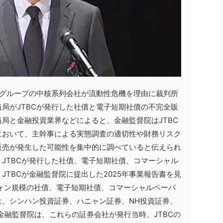
央グループの中核系列会社が流動性危機を理由に裁判所
局がJTBCが発行した社債と電子短期社債の不完全販
局と金融投資業界などによると、金融監督院はJTBC
において、主幹事による実態調査の適切性や財務リスク
販売が発生した可能性を集中的に調べていると伝えられ
JTBCが発行した社債、電子短期社債、コマーシャル
JTBCが金融監督院に提出した2025年事業報告書を見
億ウォン規模の社債、電子短期社債、コマーシャルペーパ
は、シンハン投資証券、ハニャン証券、NH投資証券、
金融監督院は、これらの証券会社が発行当時、JTBCの