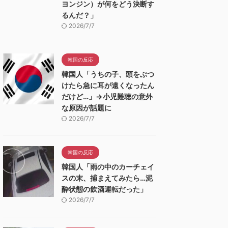
ヨンジン）が何をどう決断す
るんだ？」
2026/7/7
韓国の反応
韓国人「うちの子、頭をぶつ
けたら急に耳が遠くなったん
だけど…」→小児難聴の意外
な原因が話題に
2026/7/7
韓国の反応
韓国人「雨の中のカーチェイ
スの末、捕まえてみたら…泥
酔状態の飲酒運転だった」
2026/7/7