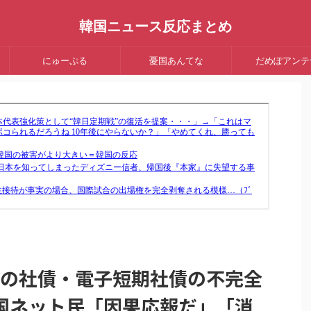
韓国ニュース反応まとめ
にゅーぷる
憂国あんてな
だめぽアンテ
Cの社債・電子短期社債の不完全
国ネット民「因果応報だ」「消