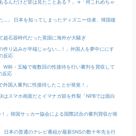
あるんだけど皆は見たことある？」→「何これめちゃ
た…」 日本を知ってしまったディズニー信者、帰国後
て超石器時代だった英国に海外が大騒ぎ
の作り込みが半端じゃない…！」外国人を夢中ににす
の反応
、W杯・五輪で複数回の性接待を行い審判を買収して
の反応
で外国人審判に性接待したことが発覚！」
訣はスマホ画面だとイマナガ節を炸裂「NPBでは面白
のか！」韓国サッカー協会による国際試合の審判買収が発
 日本の普通のテレビ番組が最新SNSの数十年先を行