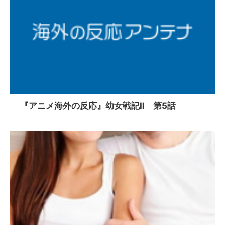
『アニメ海外の反応』幼女戦記Ⅱ 第5話