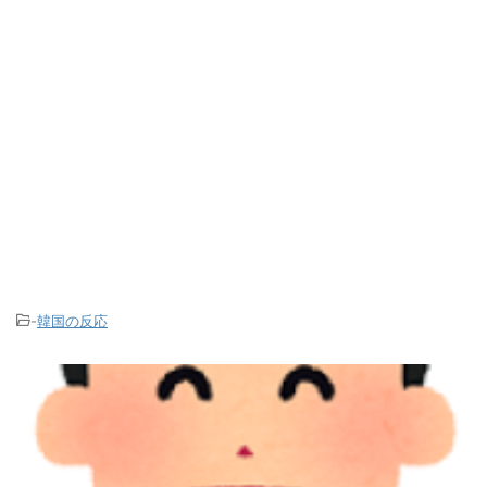
-
韓国の反応