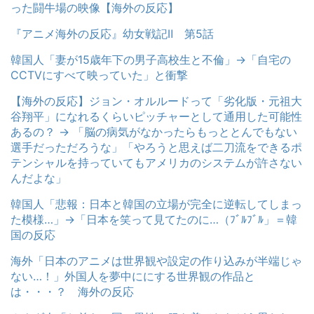
った闘牛場の映像【海外の反応】
『アニメ海外の反応』幼女戦記Ⅱ 第5話
韓国人「妻が15歳年下の男子高校生と不倫」→「自宅の
CCTVにすべて映っていた」と衝撃
【海外の反応】ジョン・オルルードって「劣化版・元祖大
谷翔平」になれるくらいピッチャーとして通用した可能性
あるの？ → 「脳の病気がなかったらもっととんでもない
選手だっただろうな」「やろうと思えば二刀流をできるポ
テンシャルを持っていてもアメリカのシステムが許さない
んだよな」
韓国人「悲報：日本と韓国の立場が完全に逆転してしまっ
た模様…」→「日本を笑って見てたのに…（ﾌﾞﾙﾌﾞﾙ」＝韓
国の反応
海外「日本のアニメは世界観や設定の作り込みが半端じゃ
ない…！」外国人を夢中ににする世界観の作品と
は・・・？ 海外の反応