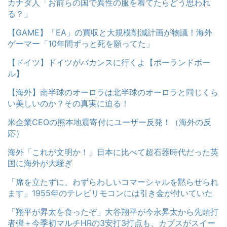
カナダ人「お前らの国で異性の服を着てたらどう思われ
る？」
【GAME】「EA」の買収と大規模削減計画が物議！海外
ゲーマー「10年間ずっと死を願ってた」
【ドイツ】ドイツがバカンスに行くよ【ポーランドボー
ル】
【海外】南半球のオーロラは北半球のオーロラと同じくら
い美しいのか？その真実に迫る！
米企業CEOの熊本地震寄付にユーザー反発！（海外の反
応）
海外「これが文明か！」日本に比べて超石器時代だった英
国に海外が大騒ぎ
「席を立たずに、わずらわしいコマーシャルを黙らせられ
ます」1955年のテレビリモコンには引き金が付いていた
「翔平が昇太を食ったぞ」大谷翔平が今永昇太から先頭打
者弾＋今季初マルチHRの3安打3打点も、カブスがスイー