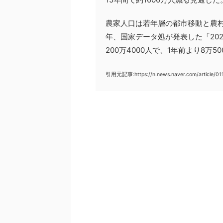
農家人口は若年層の都市移動と農
年、国家データ処が発表した「20
200万4000人で、1年前より8万5
引用元記事:https://n.news.naver.com/article/