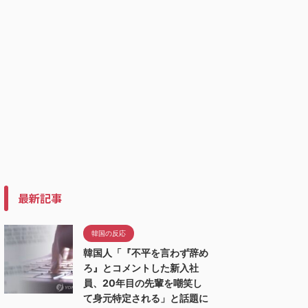
最新記事
韓国の反応
韓国人「『不平を言わず辞め
ろ』とコメントした新入社
員、20年目の先輩を嘲笑し
て身元特定される」と話題に