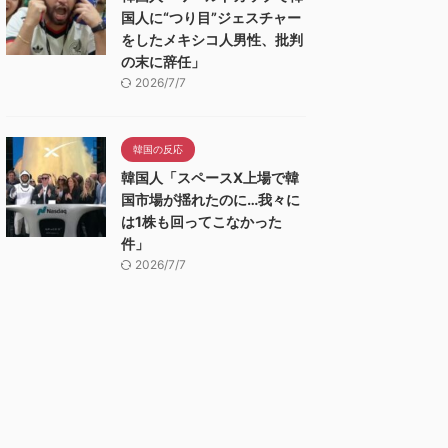
国人に“つり目”ジェスチャー
をしたメキシコ人男性、批判
の末に辞任」
2026/7/7
韓国の反応
韓国人「スペースX上場で韓
国市場が揺れたのに…我々に
は1株も回ってこなかった
件」
2026/7/7