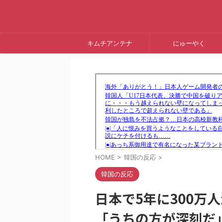
キムチアンテナ
にゅーやく
HOME
>
韓国の反応
>
韓国の反応
日本で5年に300万
「うちの方が深刻だ