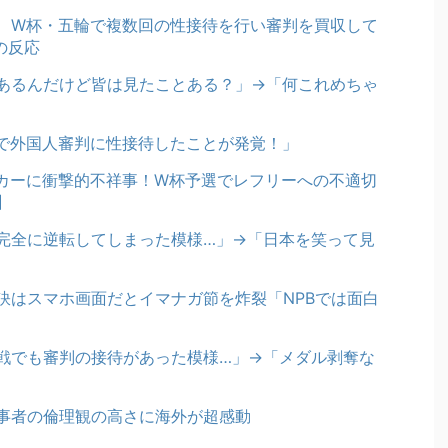
、W杯・五輪で複数回の性接待を行い審判を買収して
の反応
あるんだけど皆は見たことある？」→「何これめちゃ
で外国人審判に性接待したことが発覚！」
ッカーに衝撃的不祥事！W杯予選でレフリーへの不適切
】
完全に逆転してしまった模様…」→「日本を笑って見
訣はスマホ画面だとイマナガ節を炸裂「NPBでは面白
戦でも審判の接待があった模様…」→「メダル剥奪な
事者の倫理観の高さに海外が超感動