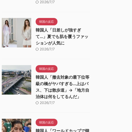
2026/7/7
韓国の反応
韓国人「日差しが強すぎ
て…」夏でも肌を覆うファッ
ションが人気に
2026/7/7
韓国の反応
韓国人「撤去対象の最下位等
級の橋がヤバすぎる…上はバ
ス、下は散歩道」→「地方自
治体は何をしてるんだ」
2026/7/7
韓国の反応
韓国人「ワールドカップで韓