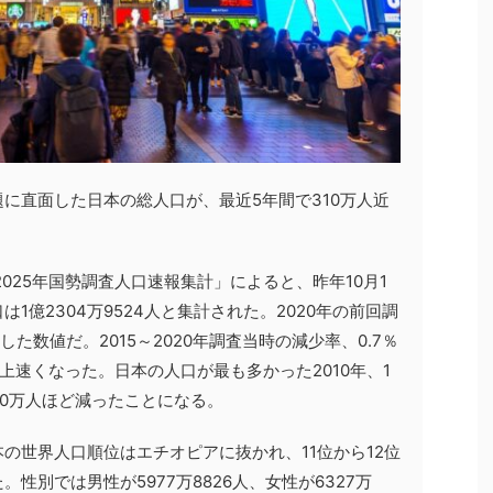
に直面した日本の総人口が、最近5年間で310万人近
025年国勢調査人口速報集計」によると、昨年10月1
1億2304万9524人と集計された。2020年の前回調
少した数値だ。2015～2020年調査当時の減少率、0.7％
上速くなった。日本の人口が最も多かった2010年、1
500万人ほど減ったことになる。
の世界人口順位はエチオピアに抜かれ、11位から12位
性別では男性が5977万8826人、女性が6327万