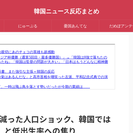
韓国ニュース反応まとめ
にゅーぷる
憂国あんてな
だめぽアンテ
人減った人口ショック、韓国では
」と低出生率への焦り