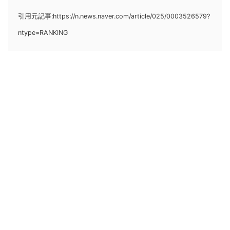
引用元記事:https://n.news.naver.com/article/025/0003526579?
ntype=RANKING