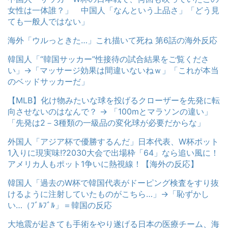
女性は一体誰？」 中国人「なんという上品さ」「どう見
ても一般人ではない」
海外「ウルっときた…」これ描いて死ね 第6話の海外反応
韓国人「“韓国サッカー”性接待の試合結果をご覧くださ
い」→「マッサージ効果は間違いないねｗ」「これが本当
のベッドサッカーだ」
【MLB】化け物みたいな球を投げるクローザーを先発に転
向させないのはなんで？ → 「100mとマラソンの違い」
「先発は2－3種類の一級品の変化球が必要だからな」
外国人「アジア杯で優勝するんだ」日本代表、W杯ポット
1入りに現実味!?2030大会で出場枠「64」なら追い風に！
アメリカ人もポット1争いに熱視線！【海外の反応】
韓国人「過去のW杯で韓国代表がドーピング検査をすり抜
けるように注射していたものがこちら…」→「恥ずかし
い…（ﾌﾞﾙﾌﾞﾙ」＝韓国の反応
大地震が起きても手術をやり遂げる日本の医療チーム、海