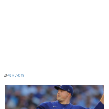
-
韓国の反応