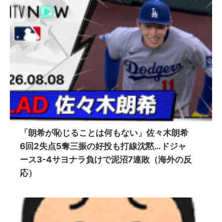
「朗希が恥じることは何もない」佐々木朗希
6回2失点5奪三振の好投も打線沈黙…ドジャ
ース3-4サヨナラ負けで泥沼7連敗（海外の反
応）