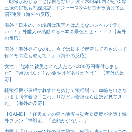
「朗希が恥じることは何もない」佐々木朗希6回2失点5奪
三振の好投も打線沈黙…ドジャース3-4サヨナラ負けで泥
沼7連敗（海外の反応）
海外「日本のこの場所は現実とは思えないレベルで美し
い…！」外国人が感動する日本の景色とは・・・？【海外
の反応】
海外「海外発祥なのに、今では日本で定着してるものって
何？その逆も教えて！」（海外の反応）
女性：“熊本で被災された人たちへ300万円寄付しまし
た” Twitter民：“汚い金やけどありがとう” 【海外の反
応】
軽飛行機が屋根すれすれを抜けて飛行場へ、車輪を出さな
いまま胴体着陸「これよりひどい着陸なら山ほど見てき
た」【海外の反応】
【GAME】「任天堂」の熊本地震被災者支援策が物議！海
外ファン「神対応」「金額が少ない…」
中国人「サッカーW杯の日本戦で、何回も映っていたこの