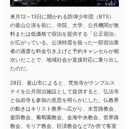
来月12～13日に開かれる防弾少年団（BTS）
の釜山公演を前に、寺院、大学、公共機関が無
料または低価格で宿泊を提供する「公正宿泊」
が広がっている。公演特需を狙った一部宿泊業
者の過度な料金引き上げと予約キャンセルが相
次いだことで、地域社会が直接対応に乗り出し
たのだ。
28日、釜山市によると、梵魚寺がテンプルス
テイを公共宿泊施設として提供すると、弘法寺
と仙岩寺も参加の意思を明らかにした。仏教界
の動きはキリスト教界へ広がり、水営路教会、
釜田教会、葡萄園教会、金海中央教会、世界路
教会、モリア教会、巨済教会など7か所で客室