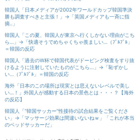
韓国人「日本メディアが2002年ワールドカップ韓国準決
勝も調査すべきと主張！」→「英国メディアも一斉に指
摘‥」
韓国人「この夏、韓国人が東京へ行くしかない理由がこち
ら…」→「快適そうでめちゃくちゃ羨ましい…（ﾌﾞﾙﾌﾞﾙ」
＝韓国の反応
韓国人「過去のW杯で韓国代表がドーピング検査をすり抜
けるように注射していたものがこちら…」→「恥ずかし
い…（ﾌﾞﾙﾌﾞﾙ」＝韓国の反応
海外「日本のこの場所は現実とは思えないレベルで美し
い…！」外国人が感動する日本の景色とは・・・？【海外
の反応】
韓国人「“韓国サッカー”性接待の試合結果をご覧くださ
い」→「マッサージ効果は間違いないねｗ」「これが本当
のベッドサッカーだ」