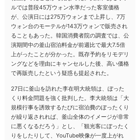
ルでは普段45万ウォン水準だった客室価格
が、公演日には275万ウォンまで上昇し、7万
ウォン台のモーテルが143万ウォンで販売され
ることもあった。韓国消費者院の調査では、公
演期間中の釜山宿泊料金が前週比で最大7.5倍
上がったことが分かった。既存予約をリモデリ
ングなどを理由にキャンセルした後、高い価格
で再販売したという疑惑も提起された。
27日に釜山を訪れた李在明大統領は、ぼった
くり料金問題を強く批判した。李大統領は「大
規模行事を誘致するたびに宿泊費のぼったくり
が繰り返されれば、釜山全体のイメージが非常
に悪くなるだろう」とし、「観光客にぼったく
りをしたりして、YouTube映像が一度上がれ