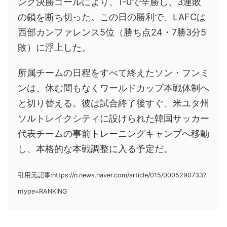
ング決勝ゴールにより、1-0で辛勝し、3連敗
の鎖を断ち切った。この日の勝利で、LAFCは
西部カンファレンス5位（勝ち点24・7勝3分5
敗）に浮上した。
所属チームの日程をすべて終えたソン・フンミ
ンは、休む間もなくワールドカップ本戦体制へ
と切り替える。彼は試合終了後すぐ、米ユタ州
ソルトレイクシティに設けられた韓国サッカー
代表チームの事前トレーニングキャンプへ移動
し、本格的な本戦調整に入る予定だ。
引用元記事:https://n.news.naver.com/article/015/0005290733?
ntype=RANKING