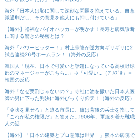
海外「日本人は恥に関して深刻な問題を抱えている。自意
識過剰だし、その意見を他人にも押し付けている」
【海外】裕福なバイオハッカーが明かす！長寿と病気診断
に関する驚きの秘密とは？
海外「パワーヒッター！」村上宗隆が逆方向ギリギリに2
試合連続26号ホームラン！（海外の反応）
韓国人「現在、日本で可愛いと話題になっている高校野球
部のマネージャーがこちら…」→「可愛い…（ﾌﾞﾙﾌﾞﾙ」＝
韓国の反応
海外「なぜ実刑じゃないの？」寺社に油を撒いた日本人医
師の男に下った判決に海外びっくり仰天！（海外の反応）
「令状を見せろ」と迫る市長に、彼は背後の兵士を指して
「これが私の権限だ」と答えた…1906年、軍服を着た靴職
人の話
【海外】「日本の建築とプロ意識は世界一」熊本の病院で