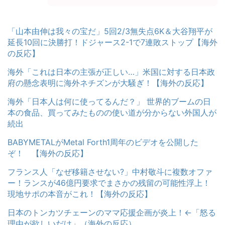
「山本由伸は我々の宝だ」5回2/3無失点6K＆大谷翔平が
延長10回に決勝打！ドジャース2-1で7連敗ストップ【海外
の反応】
海外「これは日本の主張が正しい…」米国に対する日本政
府の懸念表明に海外ネチズンが大騒ぎ！【海外の反応】
海外「日本人は何に使ってるんだ？」 世界的ブームの日
本の食品、買ってみたものの使い道が分からない外国人が
続出
BABYMETALがMetal Forth1周年のビデオを公開した
ぞ！ 【海外の反応】
フランス人「なぜ移籍させない?」中村敬斗に複数オファ
ー！ランスが46億円要求でまさかの残留の可能性浮上！
現地サポの本音がこれ！【海外の反応】
日本のトンカツチェーンのママ応援企画が炎上！←「怒る
理由が欲しいだけ」（海外の反応）