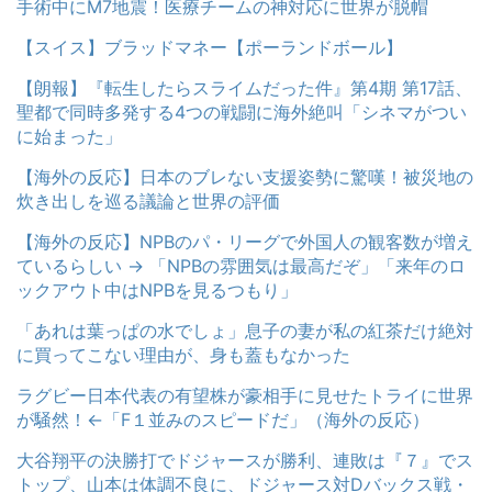
手術中にM7地震！医療チームの神対応に世界が脱帽
【スイス】ブラッドマネー【ポーランドボール】
【朗報】『転生したらスライムだった件』第4期 第17話、
聖都で同時多発する4つの戦闘に海外絶叫「シネマがつい
に始まった」
【海外の反応】日本のブレない支援姿勢に驚嘆！被災地の
炊き出しを巡る議論と世界の評価
【海外の反応】NPBのパ・リーグで外国人の観客数が増え
ているらしい → 「NPBの雰囲気は最高だぞ」「来年のロ
ックアウト中はNPBを見るつもり」
「あれは葉っぱの水でしょ」息子の妻が私の紅茶だけ絶対
に買ってこない理由が、身も蓋もなかった
ラグビー日本代表の有望株が豪相手に見せたトライに世界
が騒然！←「F１並みのスピードだ」（海外の反応）
大谷翔平の決勝打でドジャースが勝利、連敗は『７』でス
トップ、山本は体調不良に、ドジャース対Dバックス戦・