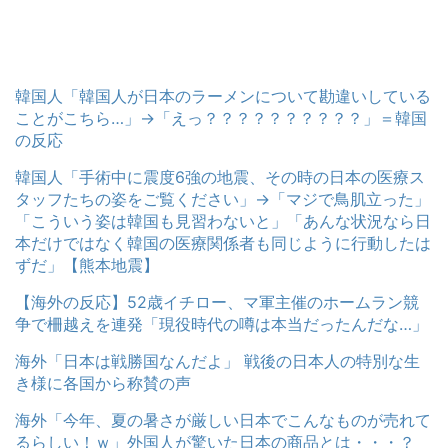
韓国人「韓国人が日本のラーメンについて勘違いしている
ことがこちら…」→「えっ？？？？？？？？？？」＝韓国
の反応
韓国人「手術中に震度6強の地震、その時の日本の医療ス
タッフたちの姿をご覧ください」→「マジで鳥肌立った」
「こういう姿は韓国も見習わないと」「あんな状況なら日
本だけではなく韓国の医療関係者も同じように行動したは
ずだ」【熊本地震】
【海外の反応】52歳イチロー、マ軍主催のホームラン競
争で柵越えを連発「現役時代の噂は本当だったんだな…」
海外「日本は戦勝国なんだよ」 戦後の日本人の特別な生
き様に各国から称賛の声
海外「今年、夏の暑さが厳しい日本でこんなものが売れて
るらしい！ｗ」外国人が驚いた日本の商品とは・・・？