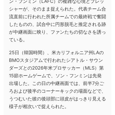
ン・フンミン（LAFC）の複雑な心境とプレッ
シャーが、そのまま捉えられた。代表チーム合
流直前に行われた所属チームでの最終戦で奮闘
したものの、試合中に円形脱毛と推定される跡
が中継画面に映り、ファンたちの切なさを誘っ
ている。
25日（韓国時間）、米カリフォルニア州LAの
BMOスタジアムで行われたシアトル・サウン
ダーズとの2026年米プロサッカー（MLS）第
15節ホームゲームで、ソン・フンミンは先発
出場した。この日の中継画面では、前半7分ご
ろおよび後半のコーナーキックの場面などで、
うつむいた彼の後頭部に頭皮がはっきり見える
様子が相次いで捉えられた。