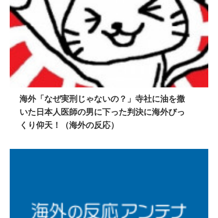
海外「なぜ実刑じゃないの？」寺社に油を撒
いた日本人医師の男に下った判決に海外びっ
くり仰天！（海外の反応）