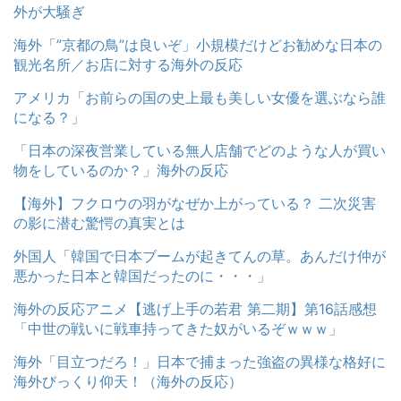
外が大騒ぎ
海外「”京都の鳥”は良いぞ」小規模だけどお勧めな日本の
観光名所／お店に対する海外の反応
アメリカ「お前らの国の史上最も美しい女優を選ぶなら誰
になる？」
「日本の深夜営業している無人店舗でどのような人が買い
物をしているのか？」海外の反応
【海外】フクロウの羽がなぜか上がっている？ 二次災害
の影に潜む驚愕の真実とは
外国人「韓国で日本ブームが起きてんの草。あんだけ仲が
悪かった日本と韓国だったのに・・・」
海外の反応アニメ【逃げ上手の若君 第二期】第16話感想
「中世の戦いに戦車持ってきた奴がいるぞｗｗｗ」
海外「目立つだろ！」日本で捕まった強盗の異様な格好に
海外びっくり仰天！（海外の反応）