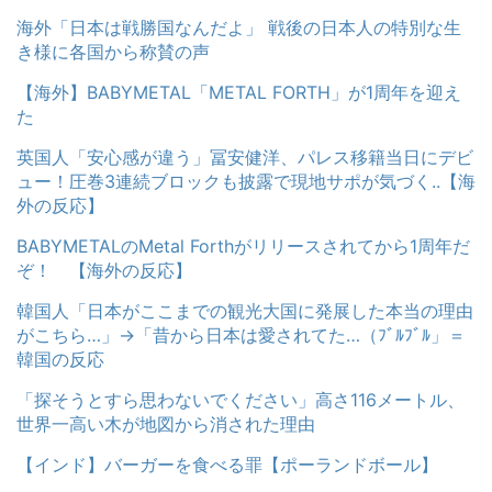
海外「日本は戦勝国なんだよ」 戦後の日本人の特別な生
き様に各国から称賛の声
【海外】BABYMETAL「METAL FORTH」が1周年を迎え
た
英国人「安心感が違う」冨安健洋、パレス移籍当日にデビ
ュー！圧巻3連続ブロックも披露で現地サポが気づく..【海
外の反応】
BABYMETALのMetal Forthがリリースされてから1周年だ
ぞ！ 【海外の反応】
韓国人「日本がここまでの観光大国に発展した本当の理由
がこちら…」→「昔から日本は愛されてた…（ﾌﾞﾙﾌﾞﾙ」＝
韓国の反応
「探そうとすら思わないでください」高さ116メートル、
世界一高い木が地図から消された理由
【インド】バーガーを食べる罪【ポーランドボール】