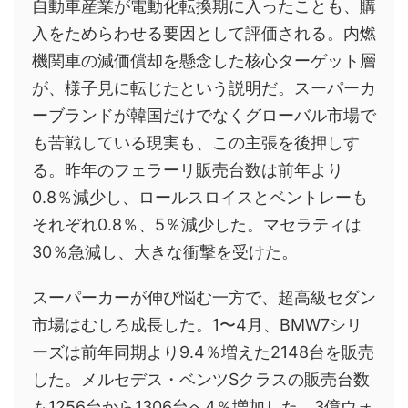
自動車産業が電動化転換期に入ったことも、購
入をためらわせる要因として評価される。内燃
機関車の減価償却を懸念した核心ターゲット層
が、様子見に転じたという説明だ。スーパーカ
ーブランドが韓国だけでなくグローバル市場で
も苦戦している現実も、この主張を後押しす
る。昨年のフェラーリ販売台数は前年より
0.8％減少し、ロールスロイスとベントレーも
それぞれ0.8％、5％減少した。マセラティは
30％急減し、大きな衝撃を受けた。
スーパーカーが伸び悩む一方で、超高級セダン
市場はむしろ成長した。1〜4月、BMW7シリ
ーズは前年同期より9.4％増えた2148台を販売
した。メルセデス・ベンツSクラスの販売台数
も1256台から1306台へ4％増加した。3億ウォ