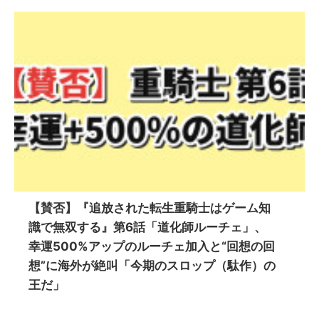
【賛否】『追放された転生重騎士はゲーム知
識で無双する』第6話「道化師ルーチェ」、
幸運500%アップのルーチェ加入と“回想の回
想”に海外が絶叫「今期のスロップ（駄作）の
王だ」