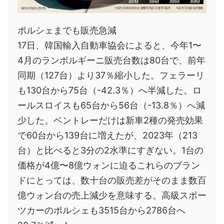
ポルシェまでも販売急減
17日、韓国輸入自動車協会によると、今年1〜
4月のランボルギーニ販売台数は80台で、前年
同期（127台）より37％縮小した。フェラーリ
も130台から75台（-42.3％）へ半減した。ロ
ールスロイスも65台から56台（-13.8％）へ減
少した。ベントレーだけは新車2種の発売効果
で60台から139台に増えたが、2023年（213
台）と比べると3分の2水準にすぎない。1台の
価格が4億〜8億ウォンに迫るこれらのブラン
ドにとっては、数十台の販売差がそのまま数百
億ウォン台の売上減少を意味する。高級スポー
ツカーのポルシェも3515台から2786台へ