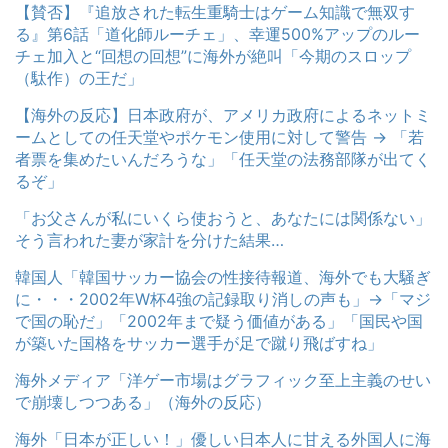
【賛否】『追放された転生重騎士はゲーム知識で無双す
る』第6話「道化師ルーチェ」、幸運500%アップのルー
チェ加入と“回想の回想”に海外が絶叫「今期のスロップ
（駄作）の王だ」
【海外の反応】日本政府が、アメリカ政府によるネットミ
ームとしての任天堂やポケモン使用に対して警告 → 「若
者票を集めたいんだろうな」「任天堂の法務部隊が出てく
るぞ」
「お父さんが私にいくら使おうと、あなたには関係ない」
そう言われた妻が家計を分けた結果…
韓国人「韓国サッカー協会の性接待報道、海外でも大騒ぎ
に・・・2002年W杯4強の記録取り消しの声も」→「マジ
で国の恥だ」「2002年まで疑う価値がある」「国民や国
が築いた国格をサッカー選手が足で蹴り飛ばすね」
海外メディア「洋ゲー市場はグラフィック至上主義のせい
で崩壊しつつある」（海外の反応）
海外「日本が正しい！」優しい日本人に甘える外国人に海